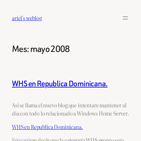
Saltar
al
ariel's weblog
contenido
Mes:
mayo 2008
WHS en Republica Dominicana.
Asi se llama el nuevo blog que intentare mantener al
dia con todo lo relacionado a Windows Home Server.
WHS en Republica Dominicana.
Esto quiere decir que la categoria WHS pronto sera