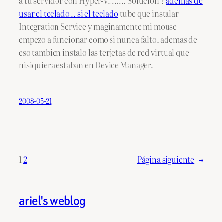
a tu servidor con Hyper-V…….. Solucion ?
ademas de
usar el teclado .. si el teclado
tube que instalar
Integration Service y maginamente mi mouse
empezo a funcionar como si nunca falto, ademas de
eso tambien instalo las terjetas de red virtual que
nisiquiera estaban en Device Manager.
2008-05-21
1
2
Página siguiente
→
ariel's weblog