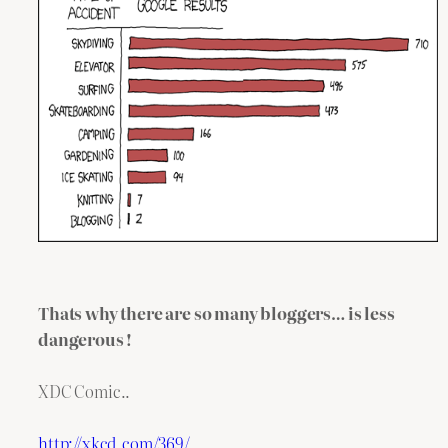
Thats why there are so many bloggers… is less
dangerous !
XDC Comic..
http://xkcd.com/369/