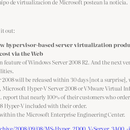
quipo de virtualizacion de Microsoft postean la noticia.
it out:
w hypervisor-based server virtualization produc
 cost via the Web
on feature of Windows Server 2008 R2. And the next ver
ities.
2008 will be released within 30 days [not a surprise
, Microsoft Hyper-V Server 2008 or VMware Virtual Inf
 … report that nearly 100% of their customers who ord
8 Hyper-V included with their order.
 within the Microsoft Enterprise Engineering Center.
/archive/2008/09/08/MS-Hyper_2D00_V-Server_3A00_-i