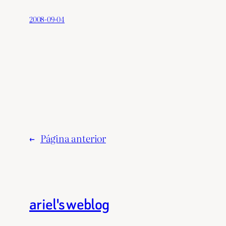
2008-09-04
←
Página anterior
ariel's weblog