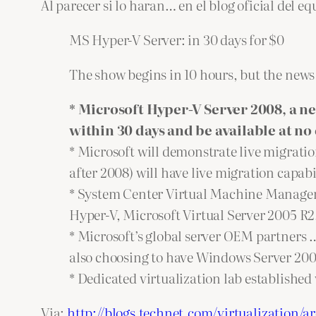
Al parecer si lo haran… en el blog oficial del e
MS Hyper-V Server: in 30 days for $0
The show begins in 10 hours, but the news 
* Microsoft Hyper-V Server 2008, a ne
within 30 days and be available at no
* Microsoft will demonstrate live migrati
after 2008) will have live migration capabil
* System Center Virtual Machine Manager 
Hyper-V, Microsoft Virtual Server 2005 R2
* Microsoft’s global server OEM partners
also choosing to have Windows Server 200
* Dedicated virtualization lab established
Via:
http://blogs.technet.com/virtualization