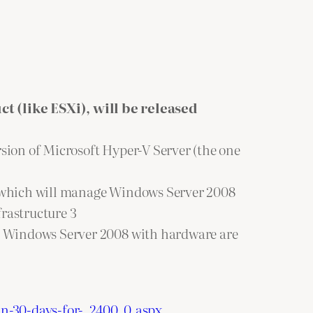
t (like ESXi), will be released
sion of Microsoft Hyper-V Server (the one
], which will manage Windows Server 2008
rastructure 3
er Windows Server 2008 with hardware are
n-30-days-for-_2400_0.aspx