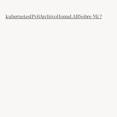
kubernetes
IPv6
Archivo
HomeLAB
Sobre Mi ?