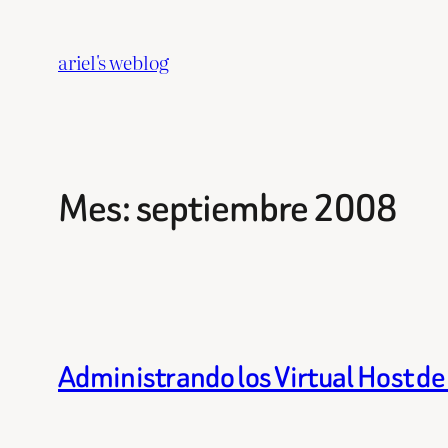
Saltar
al
ariel's weblog
contenido
Mes:
septiembre 2008
Administrando los Virtual Host d