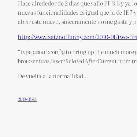
Hace alrededor de 2 dias que salio FF 3.6 y ya 
nuevas funcionalidades es igual que la de IE 7
abrir este nuevo, sinceramente no me gusta y p
http://www.zatznotfunny.com/2010-01/two-fire
“type
about:config
to bring up the much more g
browser.tabs.insertRelatedAfterCurrent
from
tr
De vuelta a la normalidad….
2010-01-24