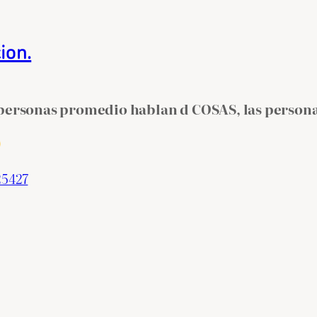
ion.
as personas promedio hablan d COSAS, las pers
25427