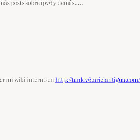
más posts sobre ipv6 y demás…..
ver mi wiki interno en
http://tank.v6.arielantigua.com