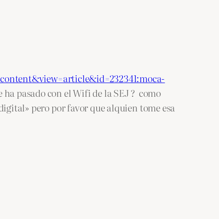
_content&view=article&id=232341:moca-
 ha pasado con el Wifi de la SEJ ? como
digital» pero por favor que alquien tome esa