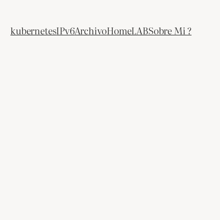
kubernetes
IPv6
Archivo
HomeLAB
Sobre Mi ?