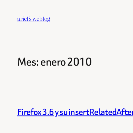
Saltar
al
ariel's weblog
contenido
Mes:
enero 2010
Firefox 3.6 y su insertRelatedAfte