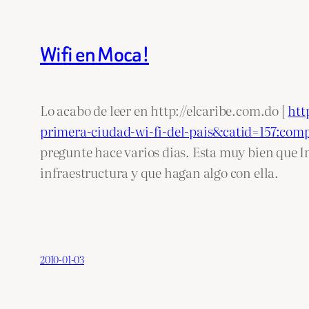
Wifi en Moca!
Lo acabo de leer en http://elcaribe.com.do [
htt
primera-ciudad-wi-fi-del-pais&catid=157:co
pregunte hace varios dias. Esta muy bien que In
infraestructura y que hagan algo con ella.
2010-01-03