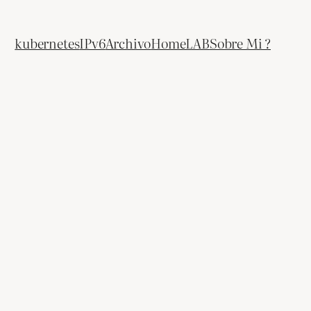
kubernetes
IPv6
Archivo
HomeLAB
Sobre Mi ?