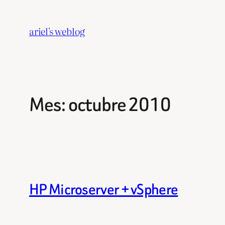
Saltar
al
ariel's weblog
contenido
Mes:
octubre 2010
HP Microserver + vSphere