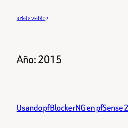
Saltar
al
ariel's weblog
contenido
Año:
2015
Usando pfBlockerNG en pfSense 2