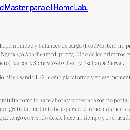
adMaster para el HomeLab.
disponibilidad y balanceo de carga (LoadMaster), mi p
Ngnix y/o Apache (mod_proxy). Uno de los primeros esc
cto) fue con vSphere Web Client y Exchange Server.
o hice usando ESXi como plataforma y en ese momento 
atuita como lo hace ahora y por esta razón no podía j
sión gratuita que tanto he esperado e inmediatamente
e tengo corriendo desde hace un tiempo y es el usado 