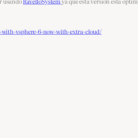
er usando
RavelloSystem
ya que esta versión esta opti
-with-vsphere-6-now-with-extra-cloud/