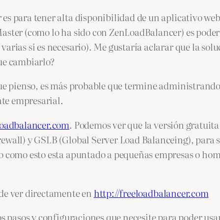
 es para tener alta disponibilidad de un aplicativo 
aster (como lo ha sido con ZenLoadBalancer) es poder 
varias si es necesario). Me gustaría aclarar que la so
que cambiarlo?
 que pienso, es más probable que termine administran
te empresarial.
eloadbalancer.com
. Podemos ver que la versión gratuita
ewall) y GSLB (Global Server Load Balanceing), para se
ro como esto esta apuntado a pequeñas empresas o hom
ede ver directamente en
http://freeloadbalancer.com
los pasos y configuraciones que necesite para poder u