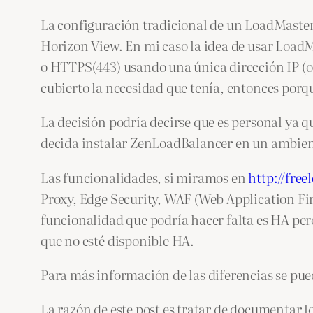
La configuración tradicional de un LoadMaster
Horizon View. En mi caso la idea de usar LoadM
o HTTPS(443) usando una única dirección IP (o 
cubierto la necesidad que tenía, entonces por
La decisión podría decirse que es personal ya
decida instalar ZenLoadBalancer en un ambien
Las funcionalidades, si miramos en
http://fre
Proxy, Edge Security, WAF (Web Application Fir
funcionalidad que podría hacer falta es HA pe
que no esté disponible HA.
Para más información de las diferencias se pu
La razón de este post es tratar de documentar 