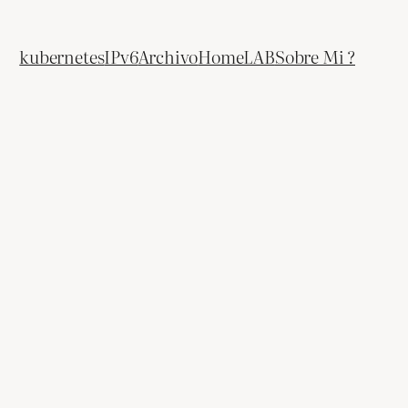
kubernetes
IPv6
Archivo
HomeLAB
Sobre Mi ?