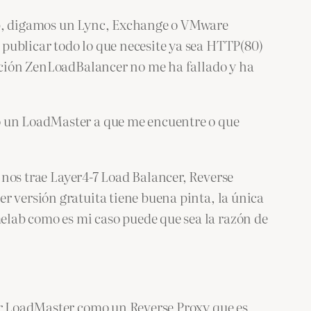
web, digamos un Lync, Exchange o VMware
publicar todo lo que necesite ya sea HTTP(80)
lución ZenLoadBalancer no me ha fallado y ha
do un LoadMaster a que me encuentre o que
 nos trae Layer4-7 Load Balancer, Reverse
r versión gratuita tiene buena pinta, la única
elab como es mi caso puede que sea la razón de
sar LoadMaster como un Reverse Proxy que es