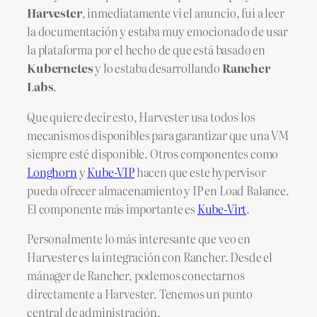
Harvester
, inmediatamente vi el anuncio, fui a leer
la documentación y estaba muy emocionado de usar
la plataforma por el hecho de que está basado en
Kubernetes
y lo estaba desarrollando
Rancher
Labs
.
Que quiere decir esto, Harvester usa todos los
mecanismos disponibles para garantizar que una VM
siempre esté disponible. Otros componentes como
Longhorn
y
Kube-VIP
hacen que este hypervisor
pueda ofrecer almacenamiento y IP en Load Balance.
El componente más importante es
Kube-Virt
.
Personalmente lo más interesante que veo en
Harvester es la integración con Rancher. Desde el
mánager de Rancher, podemos conectarnos
directamente a Harvester. Tenemos un punto
central de administración.