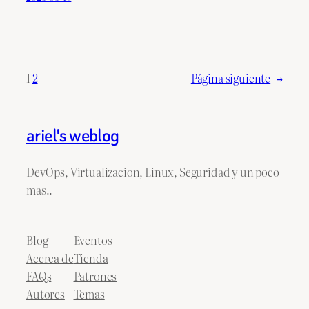
1
2
Página siguiente
→
ariel's weblog
DevOps, Virtualizacion, Linux, Seguridad y un poco
mas..
Blog
Eventos
Acerca de
Tienda
FAQs
Patrones
Autores
Temas