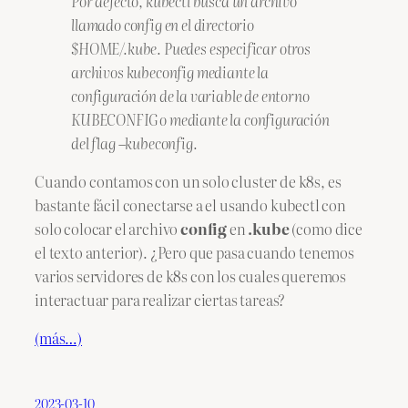
Por defecto, kubectl busca un archivo
llamado config en el directorio
$HOME/.kube. Puedes especificar otros
archivos kubeconfig mediante la
configuración de la variable de entorno
KUBECONFIG o mediante la configuración
del flag –kubeconfig.
Cuando contamos con un solo cluster de k8s, es
bastante fácil conectarse a el usando kubectl con
solo colocar el archivo
config
en
.kube
(como dice
el texto anterior). ¿Pero que pasa cuando tenemos
varios servidores de k8s con los cuales queremos
interactuar para realizar ciertas tareas?
(más…)
2023-03-10