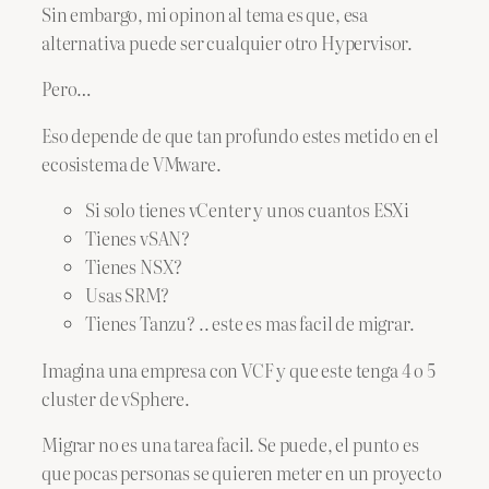
Sin embargo, mi opinon al tema es que, esa
alternativa puede ser cualquier otro Hypervisor.
Pero…
Eso depende de que tan profundo estes metido en el
ecosistema de VMware.
Si solo tienes vCenter y unos cuantos ESXi
Tienes vSAN?
Tienes NSX?
Usas SRM?
Tienes Tanzu? .. este es mas facil de migrar.
Imagina una empresa con VCF y que este tenga 4 o 5
cluster de vSphere.
Migrar no es una tarea facil. Se puede, el punto es
que pocas personas se quieren meter en un proyecto