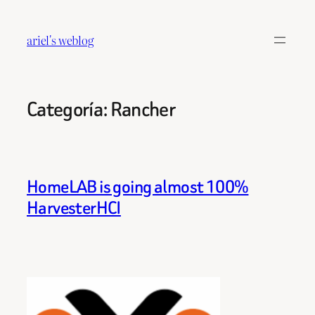
Saltar
al
ariel's weblog
contenido
Categoría:
Rancher
HomeLAB is going almost 100%
HarvesterHCI