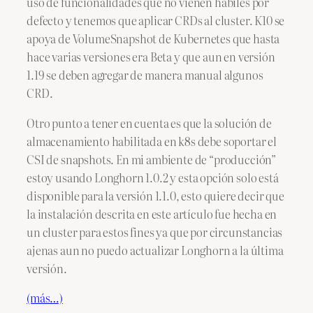
uso de funcionalidades que no vienen hábiles por
defecto y tenemos que aplicar CRDs al cluster. K10 se
apoya de VolumeSnapshot de Kubernetes que hasta
hace varias versiones era Beta y que aun en versión
1.19 se deben agregar de manera manual algunos
CRD.
Otro punto a tener en cuenta es que la solución de
almacenamiento habilitada en k8s debe soportar el
CSI de snapshots. En mi ambiente de “producción”
estoy usando Longhorn 1.0.2 y esta opción solo está
disponible para la versión 1.1.0, esto quiere decir que
la instalación descrita en este artículo fue hecha en
un cluster para estos fines ya que por circunstancias
ajenas aun no puedo actualizar Longhorn a la última
versión.
(más…)