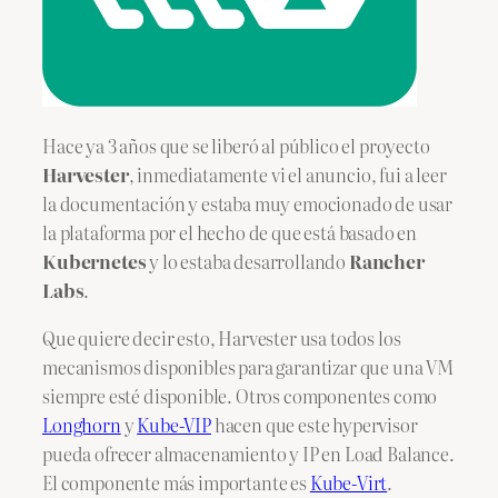
Hace ya 3 años que se liberó al público el proyecto
Harvester
, inmediatamente vi el anuncio, fui a leer
la documentación y estaba muy emocionado de usar
la plataforma por el hecho de que está basado en
Kubernetes
y lo estaba desarrollando
Rancher
Labs
.
Que quiere decir esto, Harvester usa todos los
mecanismos disponibles para garantizar que una VM
siempre esté disponible. Otros componentes como
Longhorn
y
Kube-VIP
hacen que este hypervisor
pueda ofrecer almacenamiento y IP en Load Balance.
El componente más importante es
Kube-Virt
.