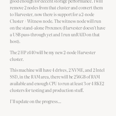
good enough for decent storage performance. I will
remove 2 nodes from that cluster and convert them
to Harvester, now there is support for a 2-node
Cluster + Witness node. The witness node will run
on the stand-alone Proxmox (Harvester doesn’t have
a USB pass-through yet and I run unRAID on that
host).
The 2 HP z440 will be my new 2-node Harvester
cluster.
This machine will have 4 drives, 2 NVME, and 2 Intel
SSD, in the RAM area, there will be 256GB of RAM
available and enough CPU to run at least 3 or 4 RKE2
clusters for testing and production stuff.
I’ll update on the progress…