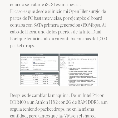
cuando se trata de iSCSI es una bestia.
El caso es que desde el inicio mi OpenFiler surgio de
partes de PC bastante viejas, por ejemplo: el board
contaba con SATA primera generacion (150Mbps). Al
cabo de 1 hora, uno de los puertos de la Intel Dual
Port que tenia instalada ya contaba con mas de 1,000
packet drops.
Despues de cambiar la maquina. De un Intel P4 con
DDR400 a un Athlon II X2 con 2G de RAM DDR3, aun
seguia teniendo packet drops, no en la misma
cantidad, pero tantos que las VMs en el shared