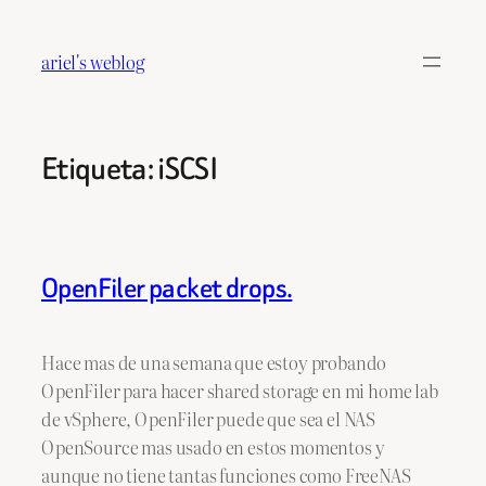
Saltar
al
ariel's weblog
contenido
Etiqueta:
iSCSI
OpenFiler packet drops.
Hace mas de una semana que estoy probando
OpenFiler para hacer shared storage en mi home lab
de vSphere, OpenFiler puede que sea el NAS
OpenSource mas usado en estos momentos y
aunque no tiene tantas funciones como FreeNAS