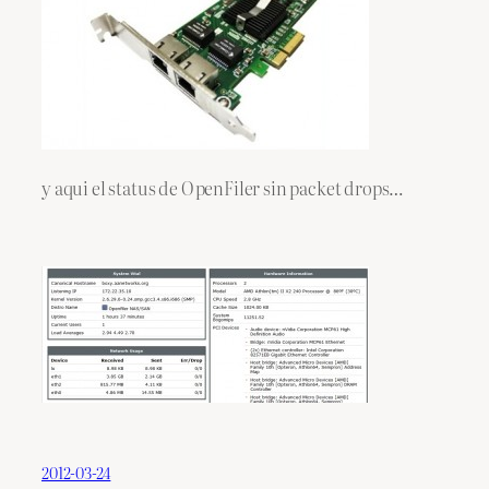
y aqui el status de OpenFiler sin packet drops…
2012-03-24