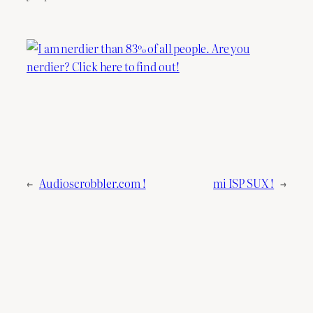
←
Audioscrobbler.com !
mi ISP SUX !
→