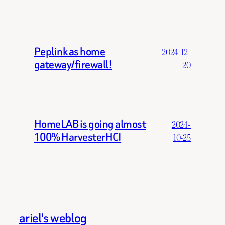
Peplink as home
2024-12-
gateway/firewall!
20
HomeLAB is going almost
2024-
100% HarvesterHCI
10-25
ariel's weblog