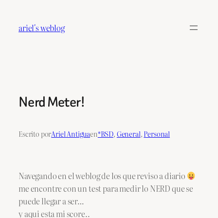
Saltar
al
ariel's weblog
contenido
Nerd Meter!
Escrito por
Ariel Antigua
en
*BSD
, 
General
, 
Personal
Navegando en el weblog de los que reviso a diario
me encontre con un test para medir lo NERD que se
puede llegar a ser…
y aqui esta mi score..