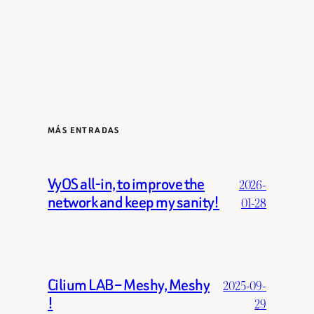
MÁS ENTRADAS
VyOS all-in, to improve the
2026-
network and keep my sanity!
01-28
Cilium LAB – Meshy, Meshy
2025-09-
!
29