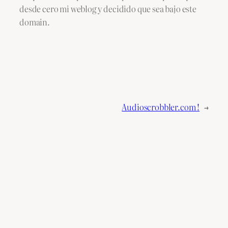
desde cero mi weblog y decidido que sea bajo este
domain.
Audioscrobbler.com !
→