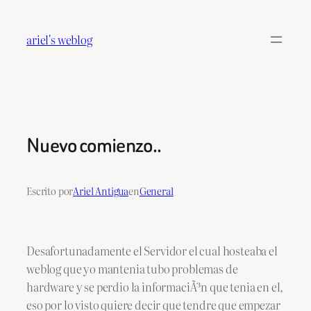
Saltar
al
ariel's weblog
contenido
Nuevo comienzo..
Escrito por
Ariel Antigua
en
General
Desafortunadamente el Servidor el cual hosteaba el
weblog que yo mantenia tubo problemas de
hardware y se perdio la informaciÃ³n que tenia en el,
eso por lo visto quiere decir que tendre que empezar