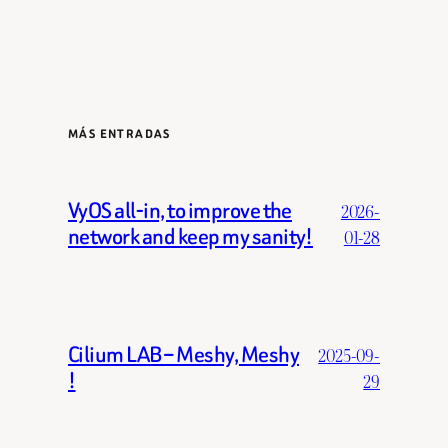
MÁS ENTRADAS
VyOS all-in, to improve the
2026-
network and keep my sanity!
01-28
Cilium LAB – Meshy, Meshy
2025-09-
!
29