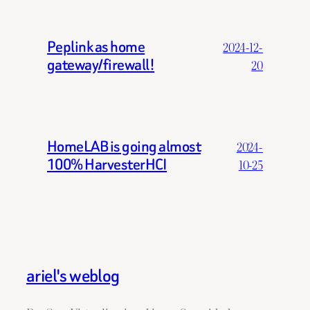
Peplink as home
2024-12-
gateway/firewall!
20
HomeLAB is going almost
2024-
100% HarvesterHCI
10-25
ariel's weblog