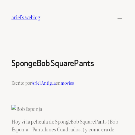
Saltar
al
ariel's weblog
contenido
SpongeBob SquarePants
Escrito por
Ariel Antigua
en
movies
Hoy vi la pelicula de SpongeBob SquarePants ( Bob
Esponja – Pantalones Cuadrados. ) y como era de