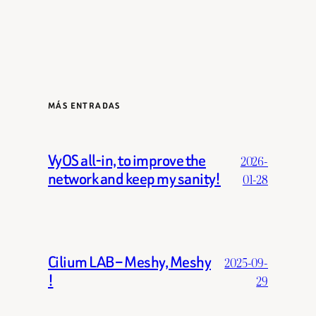
MÁS ENTRADAS
VyOS all-in, to improve the
2026-
network and keep my sanity!
01-28
Cilium LAB – Meshy, Meshy
2025-09-
!
29