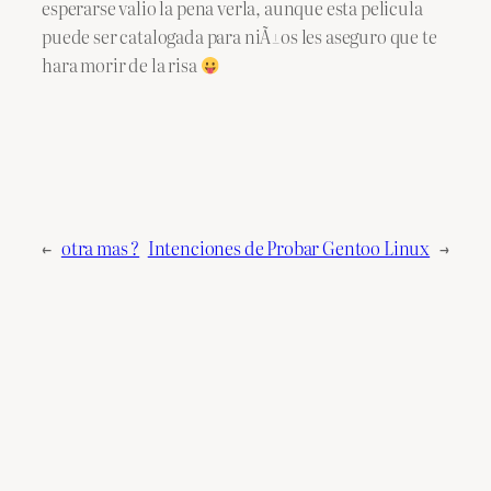
esperarse valio la pena verla, aunque esta pelicula
puede ser catalogada para niÃ±os les aseguro que te
hara morir de la risa
←
otra mas ?
Intenciones de Probar Gentoo Linux
→