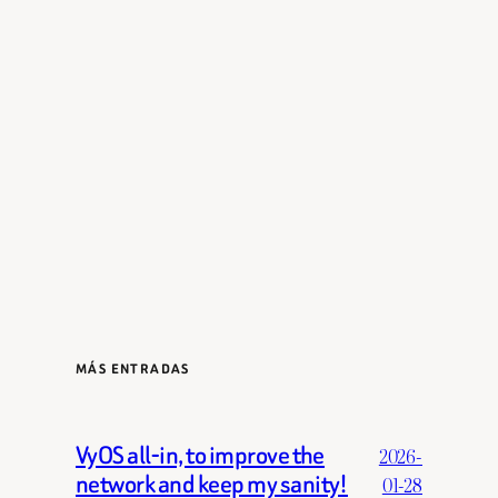
MÁS ENTRADAS
VyOS all-in, to improve the
2026-
network and keep my sanity!
01-28