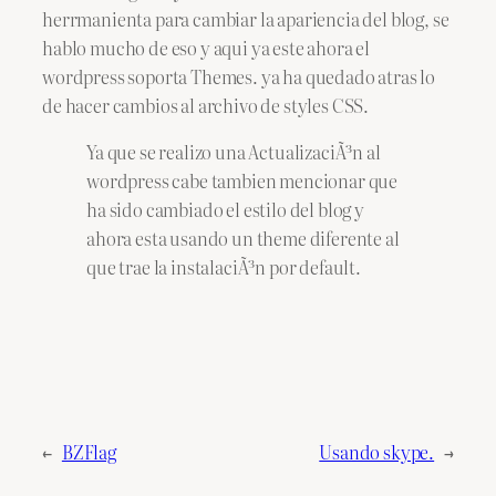
herrmanienta para cambiar la apariencia del blog, se
hablo mucho de eso y aqui ya este ahora el
wordpress soporta Themes. ya ha quedado atras lo
de hacer cambios al archivo de styles CSS.
Ya que se realizo una ActualizaciÃ³n al
wordpress cabe tambien mencionar que
ha sido cambiado el estilo del blog y
ahora esta usando un theme diferente al
que trae la instalaciÃ³n por default.
←
BZFlag
Usando skype.
→