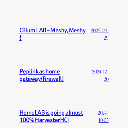
Cilium LAB – Meshy, Meshy
2025-09-
!
29
Peplink as home
2024-12-
gateway/firewall!
20
HomeLAB is going almost
2024-
100% HarvesterHCI
10-25