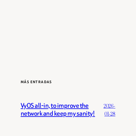
MÁS ENTRADAS
VyOS all-in, to improve the
2026-
network and keep my sanity!
01-28