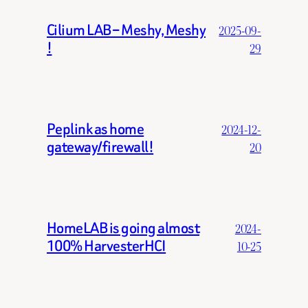
Cilium LAB – Meshy, Meshy
2025-09-
!
29
Peplink as home
2024-12-
gateway/firewall!
20
HomeLAB is going almost
2024-
100% HarvesterHCI
10-25