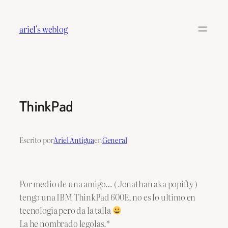
Saltar
al
ariel's weblog
contenido
ThinkPad
Escrito por
Ariel Antigua
en
General
Por medio de una amigo… ( Jonathan aka popifty )
tengo una IBM ThinkPad 600E, no es lo ultimo en
tecnologia pero da la talla
La he nombrado legolas.*