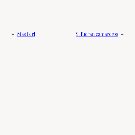
←
Mas Perl
Si fueran camareros
→