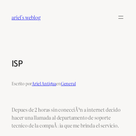
Saltar
al
ariel's weblog
contenido
ISP
Escrito por
Ariel Antigua
en
General
Depues de 2 horas sin conecciÃ³n a internet decido
hacer una llamada al departamento de soporte
tecnico de la compaÃ±ia que me brinda el servicio.