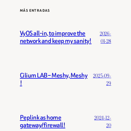
MÁS ENTRADAS
VyOS all-in, to improve the
2026-
network and keep my sanity!
01-28
Cilium LAB – Meshy, Meshy
2025-09-
!
29
Peplink as home
2024-12-
gateway/firewall!
20