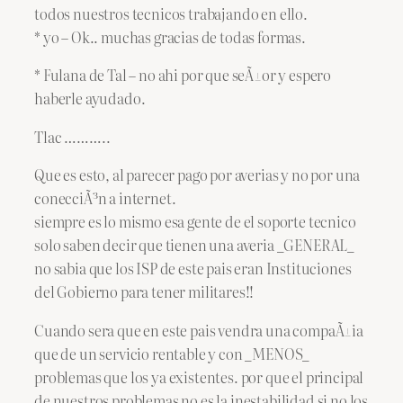
todos nuestros tecnicos trabajando en ello.
* yo – Ok.. muchas gracias de todas formas.
* Fulana de Tal – no ahi por que seÃ±or y espero
haberle ayudado.
Tlac ………..
Que es esto, al parecer pago por averias y no por una
conecciÃ³n a internet.
siempre es lo mismo esa gente de el soporte tecnico
solo saben decir que tienen una averia _GENERAL_
no sabia que los ISP de este pais eran Instituciones
del Gobierno para tener militares!!
Cuando sera que en este pais vendra una compaÃ±ia
que de un servicio rentable y con _MENOS_
problemas que los ya existentes. por que el principal
de nuestros problemas no es la inestabilidad si no los