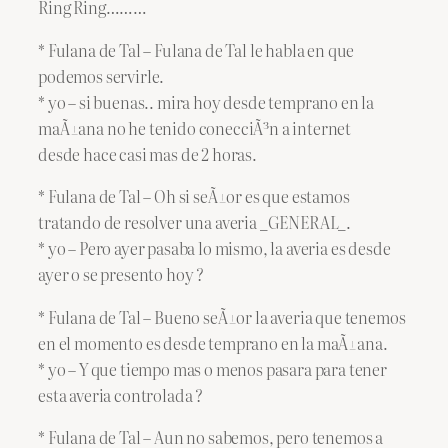
Ring Ring………
* Fulana de Tal – Fulana de Tal le habla en que
podemos servirle.
* yo – si buenas.. mira hoy desde temprano en la
maÃ±ana no he tenido conecciÃ³n a internet
desde hace casi mas de 2 horas.
* Fulana de Tal – Oh si seÃ±or es que estamos
tratando de resolver una averia _GENERAL_.
* yo – Pero ayer pasaba lo mismo, la averia es desde
ayer o se presento hoy ?
* Fulana de Tal – Bueno seÃ±or la averia que tenemos
en el momento es desde temprano en la maÃ±ana.
* yo – Y que tiempo mas o menos pasara para tener
esta averia controlada ?
* Fulana de Tal – Aun no sabemos, pero tenemos a