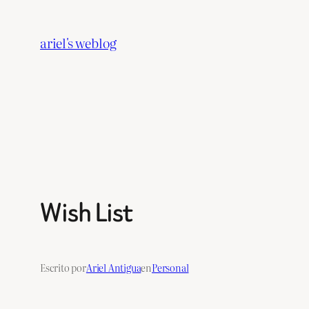
Saltar
al
ariel's weblog
contenido
Wish List
Escrito por
Ariel Antigua
en
Personal