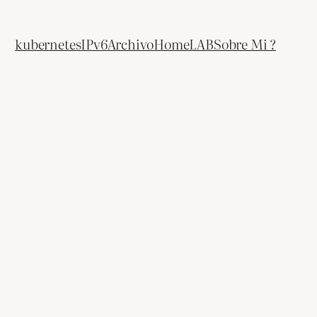
kubernetes
IPv6
Archivo
HomeLAB
Sobre Mi ?