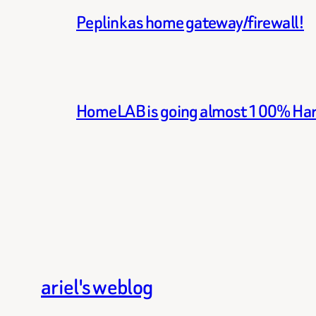
Peplink as home gateway/firewall!
HomeLAB is going almost 100% Ha
ariel's weblog