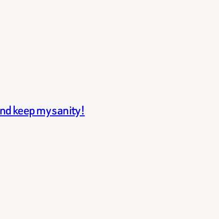
and keep my sanity!