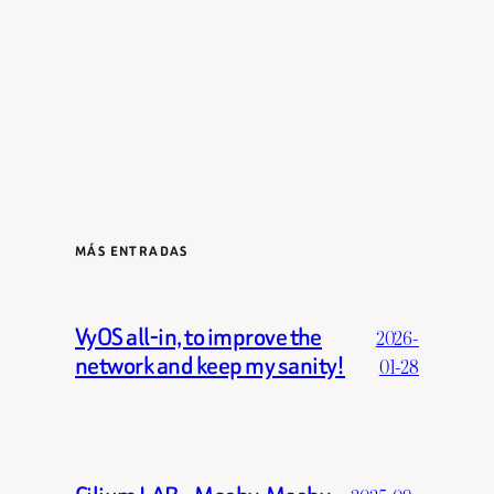
MÁS ENTRADAS
VyOS all-in, to improve the
2026-
network and keep my sanity!
01-28