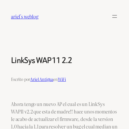
Saltar
al
ariel's weblog
contenido
LinkSys WAP11 2.2
Escrito por
Ariel Antigua
en
WiFi
Ahora tengo un nuevo AP el cual es un LinkSys
WAP11 v2.2 que esta de madre!! hace unos momentos
le acabo de actualizar el firmware, desde la version
1.0 hacia la 1.1 para resolver un bug el cual median un