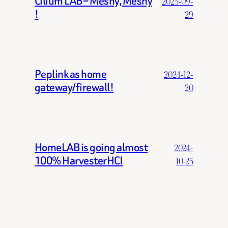
Cilium LAB – Meshy, Meshy
2025-09-
!
29
Peplink as home
2024-12-
gateway/firewall!
20
HomeLAB is going almost
2024-
100% HarvesterHCI
10-25