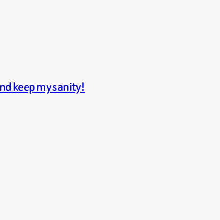
and keep my sanity!