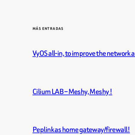
MÁS ENTRADAS
VyOS all-in, to improve the network 
Cilium LAB – Meshy, Meshy !
Peplink as home gateway/firewall!