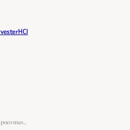
rvesterHCI
 poco mas..