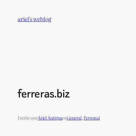
Saltar
al
ariel's weblog
contenido
ferreras.biz
Escrito por
Ariel Antigua
en
General
, 
Personal