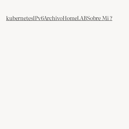
kubernetes
IPv6
Archivo
HomeLAB
Sobre Mi ?