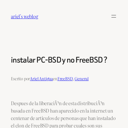
Saltar
al
ariel's weblog
contenido
instalar PC-BSD y no FreeBSD ?
Escrito por
Ariel Antigua
en
FreeBSD
, 
General
Despues de la liberaciÃ³n de esta distribuciÃ³n
basada en FreeBSD han aparecido en la internet un
centenar de articulos de personas que han instalado
el clon de FreeBSD para probar cuales son sus