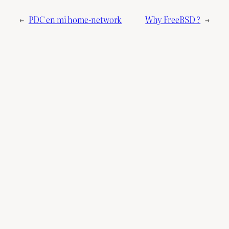
←
PDC en mi home-network
Why FreeBSD ?
→