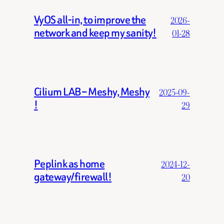
VyOS all-in, to improve the
2026-
network and keep my sanity!
01-28
Cilium LAB – Meshy, Meshy
2025-09-
!
29
Peplink as home
2024-12-
gateway/firewall!
20