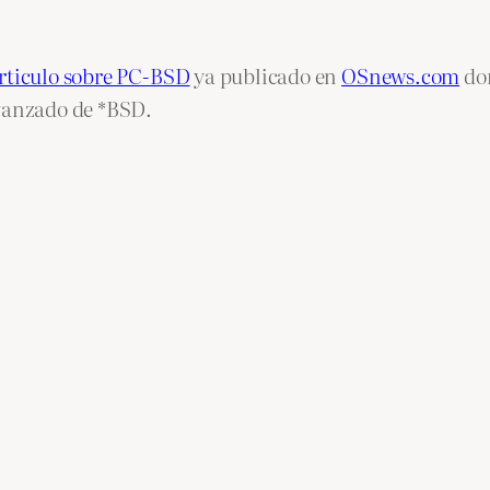
articulo sobre PC-BSD
ya publicado en
OSnews.com
don
avanzado de *BSD.