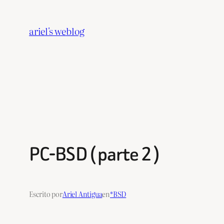
Saltar
al
ariel's weblog
contenido
PC-BSD ( parte 2 )
Escrito por
Ariel Antigua
en
*BSD