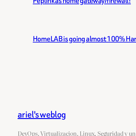
Peplink as home gateway/firewall!
HomeLAB is going almost 100% Ha
ariel's weblog
DevOps, Virtualizacion, Linux, Seguridad y un