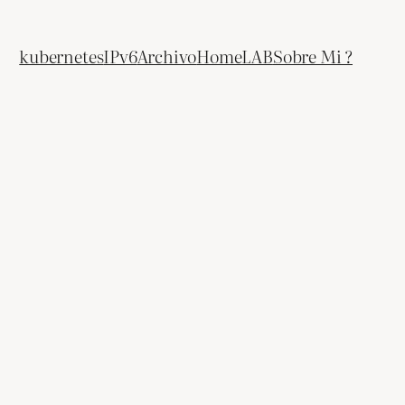
kubernetes
IPv6
Archivo
HomeLAB
Sobre Mi ?