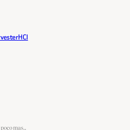
rvesterHCI
 poco mas..