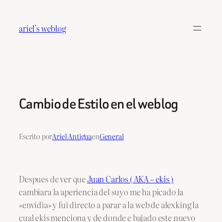
Saltar
al
ariel's weblog
contenido
Cambio de Estilo en el weblog
Escrito por
Ariel Antigua
en
General
Despues de ver que
Juan Carlos ( AKA – ekis )
cambiara la aperiencia del suyo me ha picado la
«envidia» y fui directo a parar a la web de alexking la
cual ekis menciona y de donde e bajado este nuevo