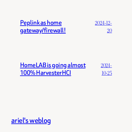
Peplink as home
2024-12-
gateway/firewall!
20
HomeLAB is going almost
2024-
100% HarvesterHCI
10-25
ariel's weblog