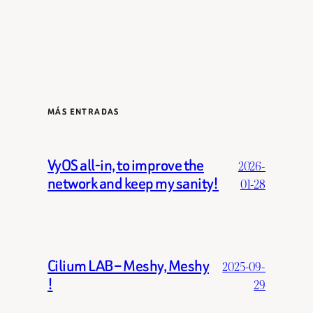
MÁS ENTRADAS
VyOS all-in, to improve the
2026-
network and keep my sanity!
01-28
Cilium LAB – Meshy, Meshy
2025-09-
!
29