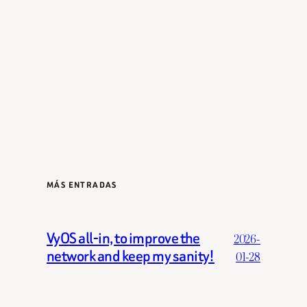
MÁS ENTRADAS
VyOS all-in, to improve the
2026-
network and keep my sanity!
01-28