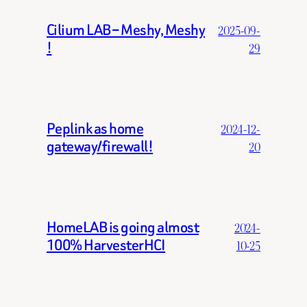
Cilium LAB – Meshy, Meshy
2025-09-
!
29
Peplink as home
2024-12-
gateway/firewall!
20
HomeLAB is going almost
2024-
100% HarvesterHCI
10-25