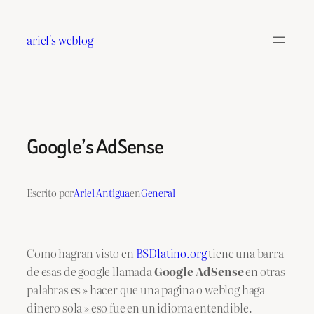
Saltar
al
ariel's weblog
contenido
Google’s AdSense
Escrito por
Ariel Antigua
en
General
Como hagran visto en
BSDlatino.org
tiene una barra
de esas de google llamada
Google AdSense
en otras
palabras es » hacer que una pagina o weblog haga
dinero sola » eso fue en un idioma entendible.