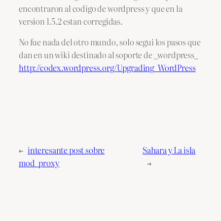
encontraron al codigo de wordpress y que en la
version 1.5.2 estan corregidas.
No fue nada del otro mundo, solo segui los pasos que
dan en un wiki destinado al soporte de _wordpress_
http://codex.wordpress.org/Upgrading_WordPress
←
interesante post sobre
Sahara y La isla
mod_proxy
→