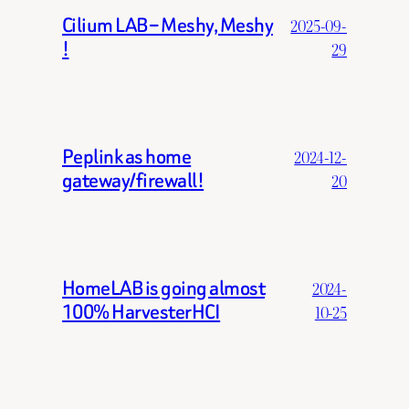
Cilium LAB – Meshy, Meshy
2025-09-
!
29
Peplink as home
2024-12-
gateway/firewall!
20
HomeLAB is going almost
2024-
100% HarvesterHCI
10-25