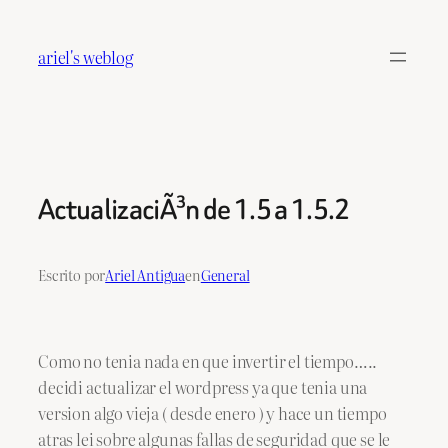
Saltar
al
ariel's weblog
contenido
ActualizaciÃ³n de 1.5 a 1.5.2
Escrito por
Ariel Antigua
en
General
Como no tenia nada en que invertir el tiempo…..
decidi actualizar el wordpress ya que tenia una
version algo vieja ( desde enero ) y hace un tiempo
atras lei sobre algunas fallas de seguridad que se le