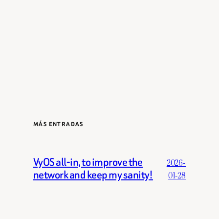
MÁS ENTRADAS
VyOS all-in, to improve the
2026-
network and keep my sanity!
01-28