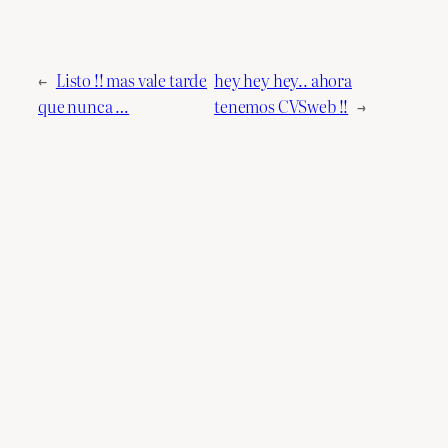
←
Listo !! mas vale tarde
hey hey hey.. ahora
que nunca …
tenemos CVSweb !!
→