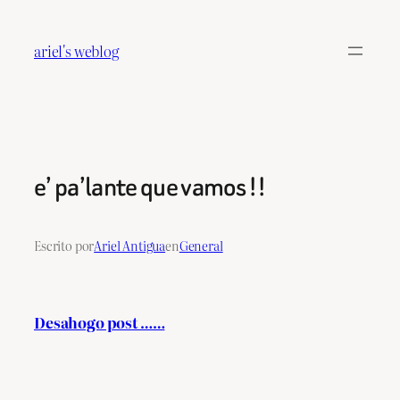
Saltar
al
ariel's weblog
contenido
e’ pa’lante que vamos !!
Escrito por
Ariel Antigua
en
General
Desahogo post ……