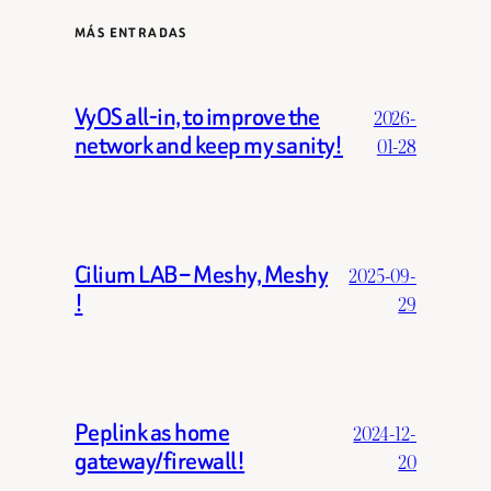
MÁS ENTRADAS
VyOS all-in, to improve the
2026-
network and keep my sanity!
01-28
Cilium LAB – Meshy, Meshy
2025-09-
!
29
Peplink as home
2024-12-
gateway/firewall!
20