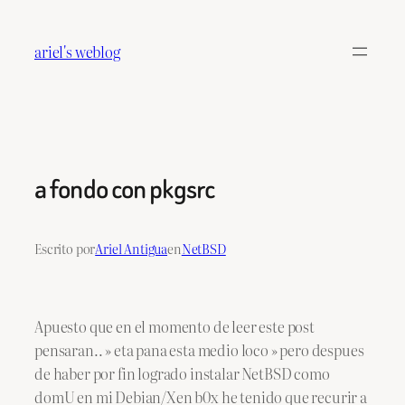
Saltar
al
ariel's weblog
contenido
a fondo con pkgsrc
Escrito por
Ariel Antigua
en
NetBSD
Apuesto que en el momento de leer este post
pensaran.. » eta pana esta medio loco » pero despues
de haber por fin logrado instalar NetBSD como
domU en mi Debian/Xen b0x he tenido que recurir a