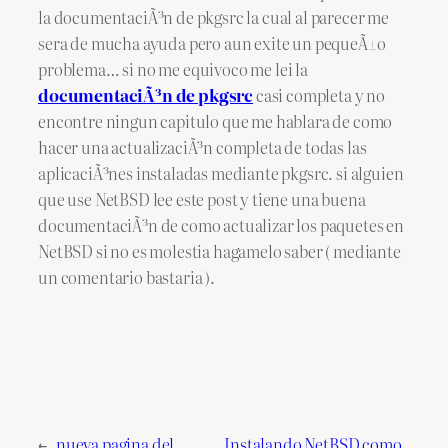
la documentaciÃ³n de pkgsrc la cual al parecer me
sera de mucha ayuda pero aun exite un pequeÃ±o
problema… si no me equivoco me lei la
documentaciÃ³n de pkgsrc
casi completa y no
encontre ningun capitulo que me hablara de como
hacer una actualizaciÃ³n completa de todas las
aplicaciÃ³nes instaladas mediante pkgsrc. si alguien
que use NetBSD lee este post y tiene una buena
documentaciÃ³n de como actualizar los paquetes en
NetBSD si no es molestia hagamelo saber ( mediante
un comentario bastaria ).
←
nueva pagina del
Instalando NetBSD como