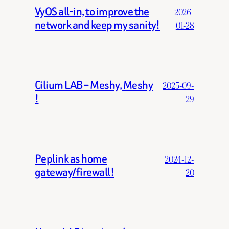
VyOS all-in, to improve the
2026-
network and keep my sanity!
01-28
Cilium LAB – Meshy, Meshy
2025-09-
!
29
Peplink as home
2024-12-
gateway/firewall!
20