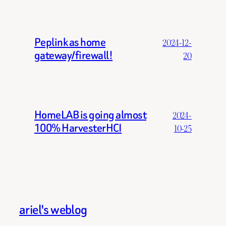
Peplink as home
2024-12-
gateway/firewall!
20
HomeLAB is going almost
2024-
100% HarvesterHCI
10-25
ariel's weblog