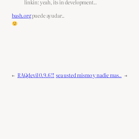
linkin: yeah, its in development..
bash.org
puede ayudar..
←
RAQdevil 0.9.6 !!
sea usted mismo y nadie mas..
→