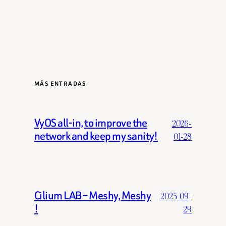
MÁS ENTRADAS
VyOS all-in, to improve the
2026-
network and keep my sanity!
01-28
Cilium LAB – Meshy, Meshy
2025-09-
!
29