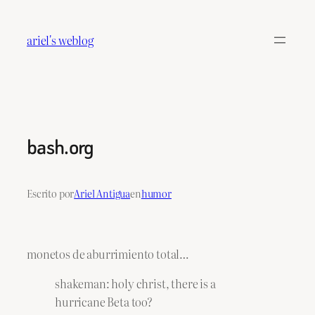
Saltar
al
ariel's weblog
contenido
bash.org
Escrito por
Ariel Antigua
en
humor
monetos de aburrimiento total…
shakeman: holy christ, there is a
hurricane Beta too?