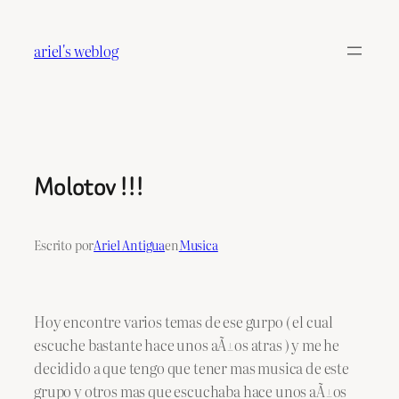
Saltar
al
ariel's weblog
contenido
Molotov !!!
Escrito por
Ariel Antigua
en
Musica
Hoy encontre varios temas de ese gurpo ( el cual
escuche bastante hace unos aÃ±os atras ) y me he
decidido a que tengo que tener mas musica de este
grupo y otros mas que escuchaba hace unos aÃ±os