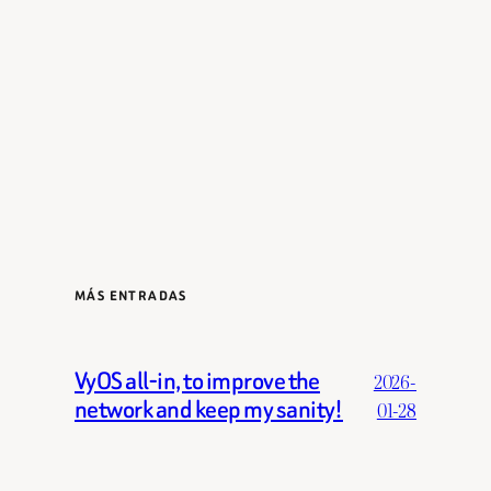
MÁS ENTRADAS
VyOS all-in, to improve the
2026-
network and keep my sanity!
01-28