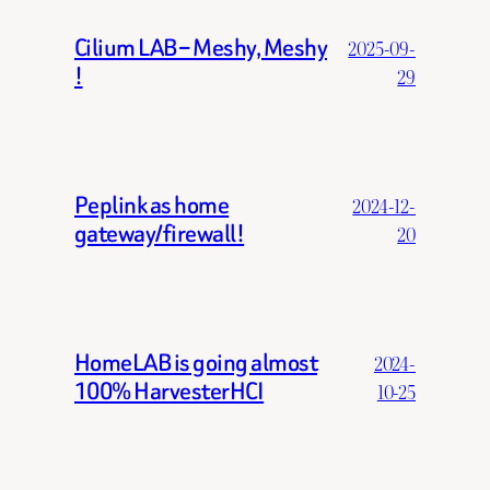
Cilium LAB – Meshy, Meshy
2025-09-
!
29
Peplink as home
2024-12-
gateway/firewall!
20
HomeLAB is going almost
2024-
100% HarvesterHCI
10-25