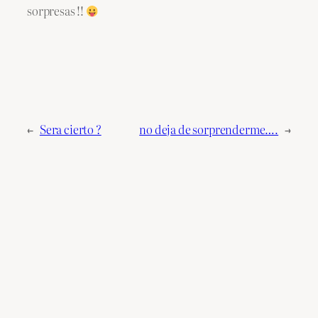
sorpresas !!
←
Sera cierto ?
no deja de sorprenderme….
→