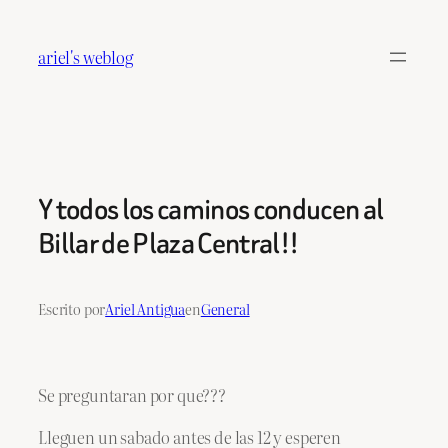
Saltar
al
ariel's weblog
contenido
Y todos los caminos conducen al
Billar de Plaza Central!!
Escrito por
Ariel Antigua
en
General
Se preguntaran por que???
Lleguen un sabado antes de las 12 y esperen