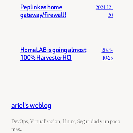
Peplink as home
2024-12-
gateway/firewall!
20
HomeLAB is going almost
2024-
100% HarvesterHCI
10-25
ariel's weblog
DevOps, Virtualizacion, Linux, Seguridad y un poco
mas..