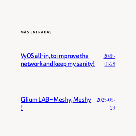
MÁS ENTRADAS
VyOS all-in, to improve the
2026-
network and keep my sanity!
01-28
Cilium LAB – Meshy, Meshy
2025-09-
!
29