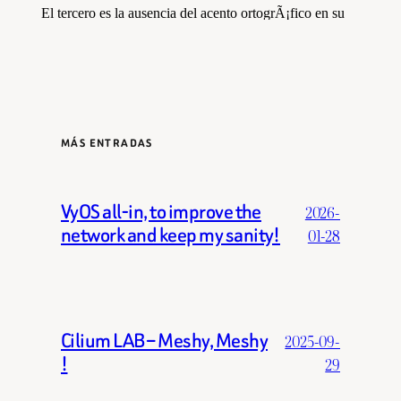
MÁS ENTRADAS
VyOS all-in, to improve the
2026-
network and keep my sanity!
01-28
Cilium LAB – Meshy, Meshy
2025-09-
!
29