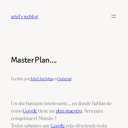
Saltar
al
ariel's weblog
contenido
Master Plan….
Escrito por
Ariel Antigua
en
General
Un site bastante interesante… en donde hablan de
como
Google
tiene un
plan maestro
. Sera para
conquistar el Mundo ?
Todos sabemos que
Google
esta ofreciendo toda