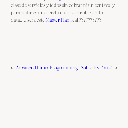
clase de servicios y todos sin cobrar ni un centavo, y
para nadie es un secreto que estan colectando
data….. sera este
Master Plan
real ??????????
←
Advanced Linux Programming
Sobre los Ports!
→