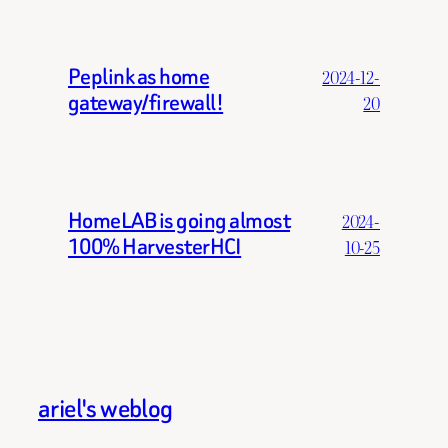
Peplink as home
2024-12-
gateway/firewall!
20
HomeLAB is going almost
2024-
100% HarvesterHCI
10-25
ariel's weblog