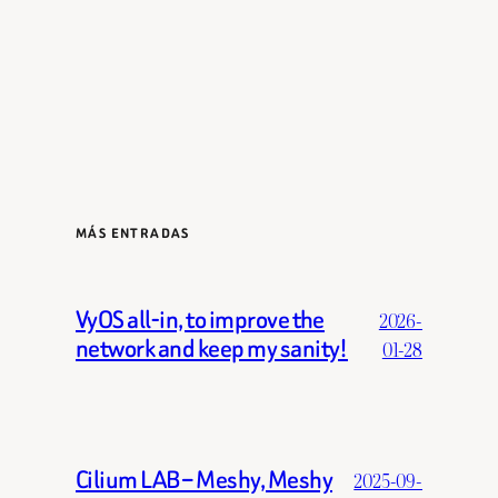
MÁS ENTRADAS
VyOS all-in, to improve the
2026-
network and keep my sanity!
01-28
Cilium LAB – Meshy, Meshy
2025-09-