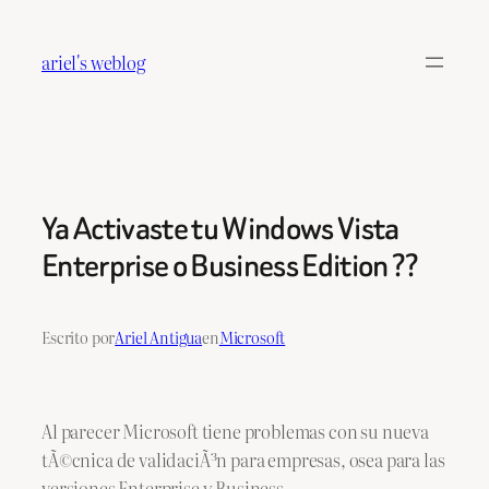
Saltar
al
ariel's weblog
contenido
Ya Activaste tu Windows Vista
Enterprise o Business Edition ??
Escrito por
Ariel Antigua
en
Microsoft
Al parecer Microsoft tiene problemas con su nueva
tÃ©cnica de validaciÃ³n para empresas, osea para las
versiones Enterprise y Business.