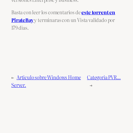
Basta con leer los comentarios de
este torrent en
PirateBay
y terminaras con un Vista validado por
179 dias.
←
Articulo sobre Windows Home
Categoria PVR…
Server.
→