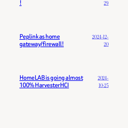
!
29
Peplink as home
2024-12-
gateway/firewall!
20
HomeLAB is going almost
2024-
100% HarvesterHCI
10-25