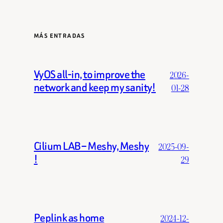
MÁS ENTRADAS
VyOS all-in, to improve the
2026-
network and keep my sanity!
01-28
Cilium LAB – Meshy, Meshy
2025-09-
!
29
Peplink as home
2024-12-