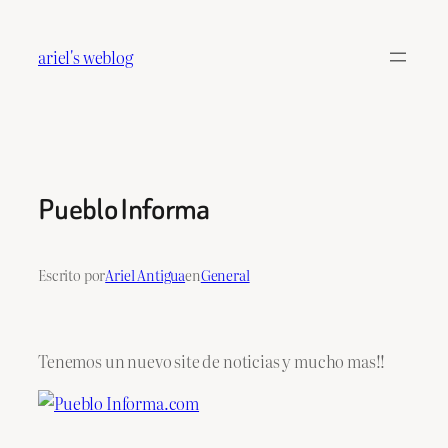
Saltar
al
ariel's weblog
contenido
Pueblo Informa
Escrito por
Ariel Antigua
en
General
Tenemos un nuevo site de noticias y mucho mas!!