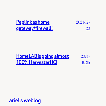
Peplink as home
2024-12-
gateway/firewall!
20
HomeLAB is going almost
2024-
100% HarvesterHCI
10-25
ariel's weblog