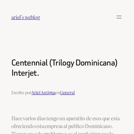
Saltar
al
ariel's weblog
contenido
Centennial (Trilogy Dominicana)
Interjet.
Escrito por
Ariel Antigua
en
General
Hace varios dias tengo un aparatito de esos que esta
ofreciendo esta empresa al publico Dominicano.
Tienen un solo problema y es el marketing que le