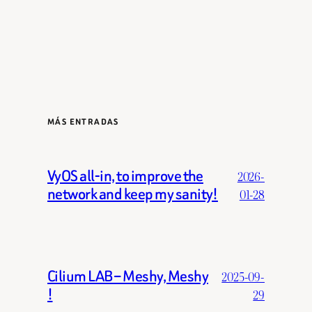
MÁS ENTRADAS
VyOS all-in, to improve the
2026-
network and keep my sanity!
01-28
Cilium LAB – Meshy, Meshy
2025-09-
!
29