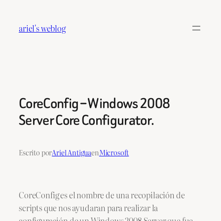
Saltar
al
ariel's weblog
contenido
CoreConfig – Windows 2008
Server Core Configurator.
Escrito por
Ariel Antigua
en
Microsoft
CoreConfig es el nombre de una recopilación de
scripts que nos ayudaran para realizar la
configuración de un Windows 2008 Server que fue