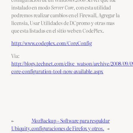
instalado en modo
Server Core
, con esta utilidad
podremos realizar cambios en el Firewall, Agregar la
licensia, Usar Utilidades de DCpromo y otras mas
que esta listadas en el sitio web en CodePlex.
http://www.codeplex.com/CoreConfig
Via:
http://blogs.technet.com/clive_watson/archive/2008/09/0
core-configuration-tool-now-available.aspx
←
MozBackup – Software para respaldar
Ubiquity.
configuraciones de Firefox y otros.
→