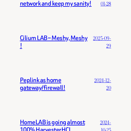
network and keep my sanity!
01-28
Cilium LAB – Meshy, Meshy
2025-09-
!
29
Peplink as home
2024-12-
gateway/firewall!
20
HomeLAB is going almost
2024-
100% HarvesterHCI
10-25