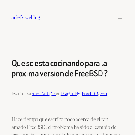
Saltar
al
ariel's weblog
contenido
Que se esta cocinando para la
proxima version de FreeBSD ?
Escrito por
Ariel Antigua
en
DragonFly
, 
FreeBSD
, 
Xen
Hace tiempo que escribo poco acerca de el tan
amado FreeBSD, el problema ha sido el cambio de
area que he tenido, en el ultimo año me he dedicado