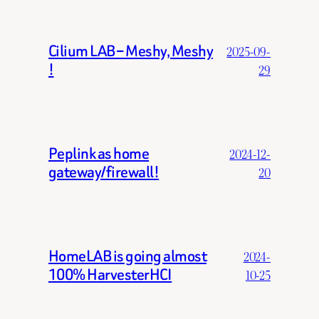
Cilium LAB – Meshy, Meshy
2025-09-
!
29
Peplink as home
2024-12-
gateway/firewall!
20
HomeLAB is going almost
2024-
100% HarvesterHCI
10-25