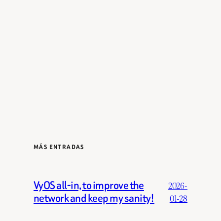
MÁS ENTRADAS
VyOS all-in, to improve the
2026-
network and keep my sanity!
01-28