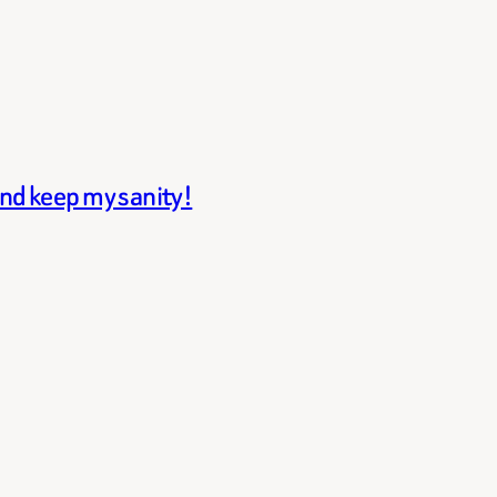
and keep my sanity!