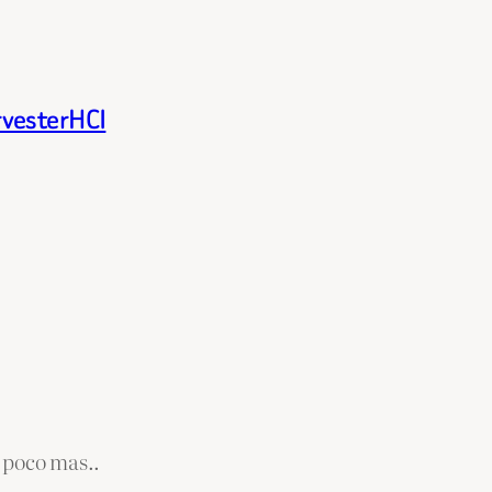
rvesterHCI
 poco mas..