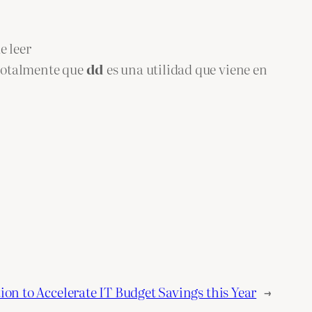
e leer
 totalmente que
dd
es una utilidad que viene en
ion to Accelerate IT Budget Savings this Year
→