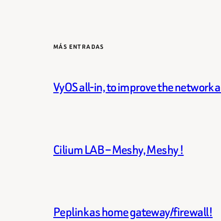
MÁS ENTRADAS
VyOS all-in, to improve the network 
Cilium LAB – Meshy, Meshy !
Peplink as home gateway/firewall!