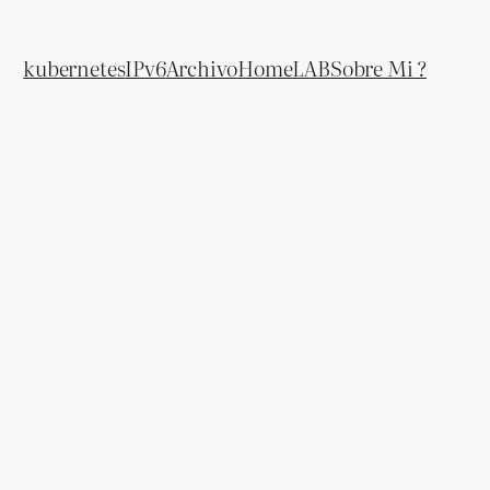
kubernetes
IPv6
Archivo
HomeLAB
Sobre Mi ?