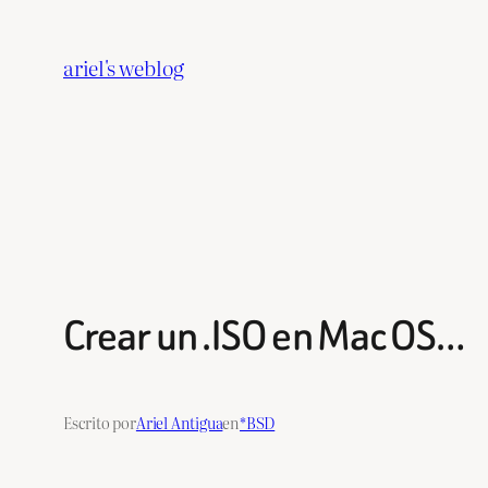
Saltar
al
ariel's weblog
contenido
Crear un .ISO en Mac OS…
Escrito por
Ariel Antigua
en
*BSD