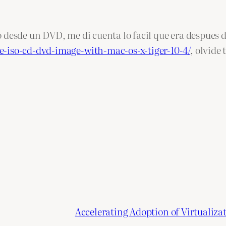
 desde un DVD, me di cuenta lo facil que era despues d
e-iso-cd-dvd-image-with-mac-os-x-tiger-10-4/
, olvide
Accelerating Adoption of Virtualizat