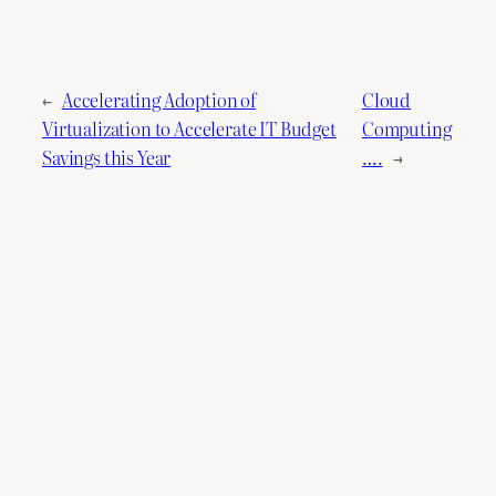
←
Accelerating Adoption of
Cloud
Virtualization to Accelerate IT Budget
Computing
Savings this Year
….
→