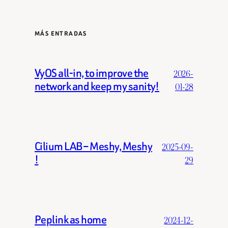
MÁS ENTRADAS
VyOS all-in, to improve the
2026-
network and keep my sanity!
01-28
Cilium LAB – Meshy, Meshy
2025-09-
!
29
Peplink as home
2024-12-