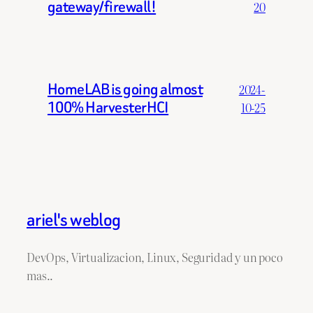
gateway/firewall!
20
HomeLAB is going almost
2024-
100% HarvesterHCI
10-25
ariel's weblog
DevOps, Virtualizacion, Linux, Seguridad y un poco
mas..