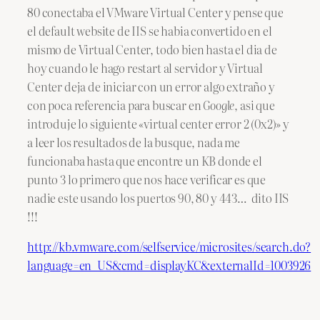
80 conectaba el VMware Virtual Center y pense que
el default website de IIS se habia convertido en el
mismo de Virtual Center, todo bien hasta el dia de
hoy cuando le hago restart al servidor y Virtual
Center deja de iniciar con un error algo extraño y
con poca referencia para buscar en
Google
, asi que
introduje lo siguiente «virtual center error 2 (0x2)» y
a leer los resultados de la busque, nada me
funcionaba hasta que encontre un KB donde el
punto 3 lo primero que nos hace verificar es que
nadie este usando los puertos 90, 80 y 443… dito IIS
!!!
http://kb.vmware.com/selfservice/microsites/search.do?
language=en_US&cmd=displayKC&externalId=1003926