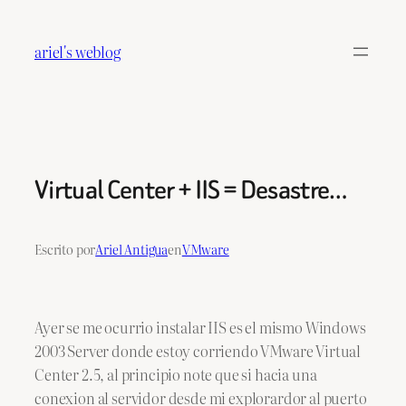
Saltar
al
ariel's weblog
contenido
Virtual Center + IIS = Desastre…
Escrito por
Ariel Antigua
en
VMware
Ayer se me ocurrio instalar IIS es el mismo Windows
2003 Server donde estoy corriendo VMware Virtual
Center 2.5, al principio note que si hacia una
conexion al servidor desde mi explorardor al puerto