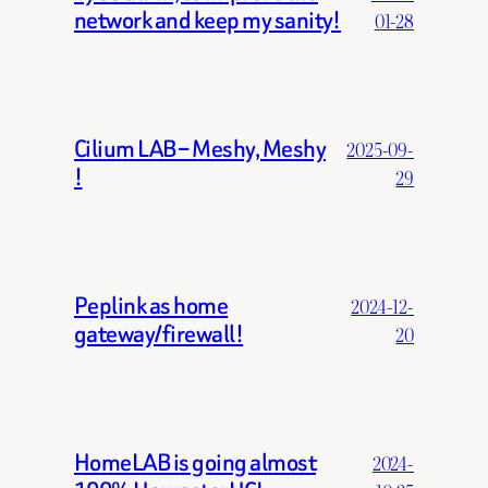
network and keep my sanity!
01-28
Cilium LAB – Meshy, Meshy
2025-09-
!
29
Peplink as home
2024-12-
gateway/firewall!
20
HomeLAB is going almost
2024-