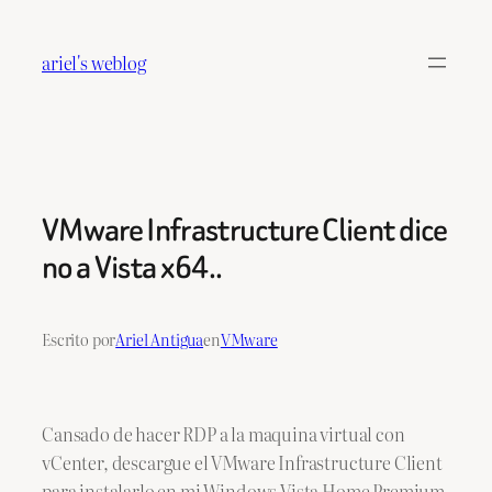
Saltar
al
ariel's weblog
contenido
VMware Infrastructure Client dice
no a Vista x64..
Escrito por
Ariel Antigua
en
VMware
Cansado de hacer RDP a la maquina virtual con
vCenter, descargue el VMware Infrastructure Client
para instalarlo en mi Windows Vista Home Premium