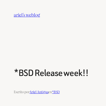
Saltar
al
ariel's weblog
contenido
*BSD Release week!!
Escrito por
Ariel Antigua
en
*BSD