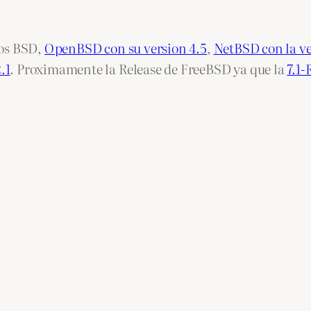
rios BSD,
OpenBSD con su version 4.5
,
NetBSD con la ve
.1
. Proximamente la Release de FreeBSD ya que la
7.1