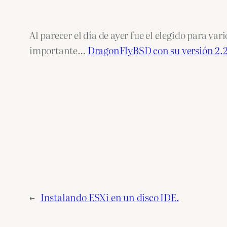
Al parecer el día de ayer fue el elegido para va
importante…
DragonFlyBSD con su versión 2.2
←
Instalando ESXi en un disco IDE.