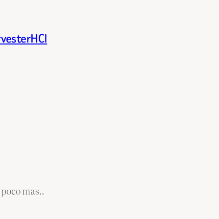
rvesterHCI
 poco mas..