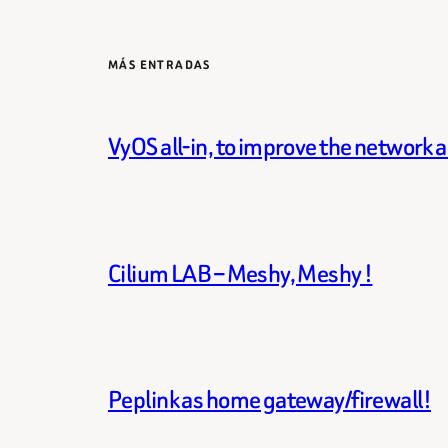
MÁS ENTRADAS
VyOS all-in, to improve the network 
Cilium LAB – Meshy, Meshy !
Peplink as home gateway/firewall!