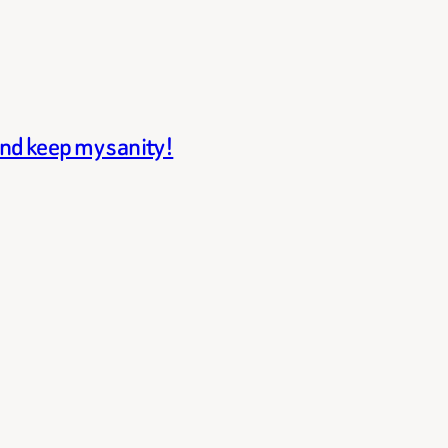
and keep my sanity!