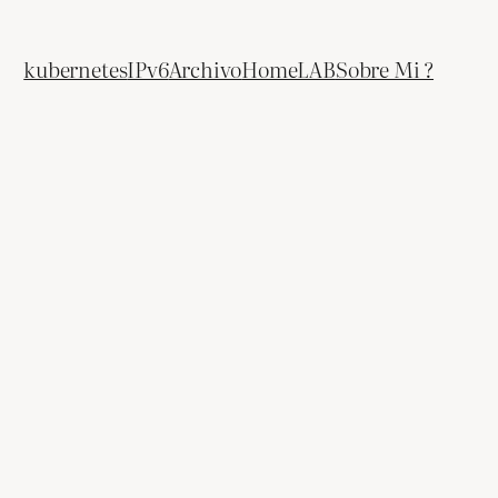
kubernetes
IPv6
Archivo
HomeLAB
Sobre Mi ?