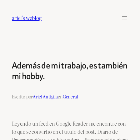
Saltar
al
ariel's weblog
contenido
Además de mi trabajo, es también
mi hobby.
Escrito por
Ariel Antigua
en
General
Leyendo un feed en Google Reader me encontre con
lo que se convirtio en el titulo del post. Diario de
Programación es un blog sobre… Programación claro