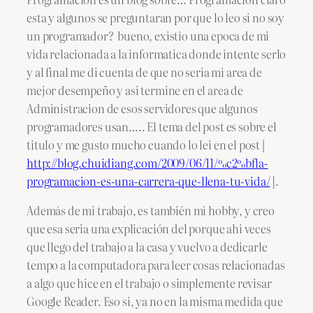
esta y algunos se preguntaran por que lo leo si no soy
un programador? bueno, existio una epoca de mi
vida relacionada a la informatica donde intente serlo
y al final me di cuenta de que no seria mi area de
mejor desempeño y asi termine en el area de
Administracion de esos servidores que algunos
programadores usan….. El tema del post es sobre el
titulo y me gusto mucho cuando lo lei en el post [
http://blog.chuidiang.com/2009/06/11/%c2%bfla-
programacion-es-una-carrera-que-llena-tu-vida/
].
Además de mi trabajo, es también mi hobby, y creo
que esa seria una explicación del porque ahi veces
que llego del trabajo a la casa y vuelvo a dedicarle
tempo a la computadora para leer cosas relacionadas
a algo que hice en el trabajo o simplemente revisar
Google Reader. Eso si, ya no en la misma medida que