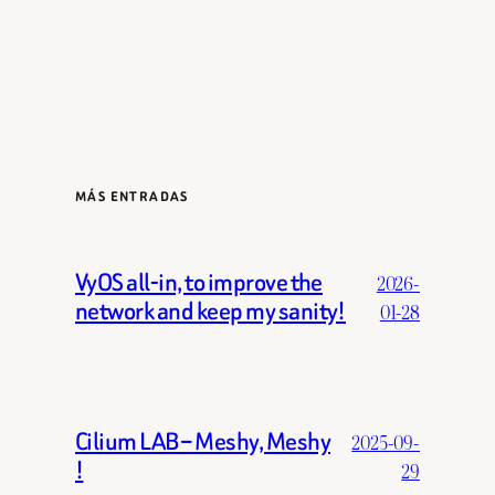
MÁS ENTRADAS
VyOS all-in, to improve the
2026-
network and keep my sanity!
01-28
Cilium LAB – Meshy, Meshy
2025-09-
!
29