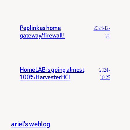
Peplink as home
2024-12-
gateway/firewall!
20
HomeLAB is going almost
2024-
100% HarvesterHCI
10-25
ariel's weblog