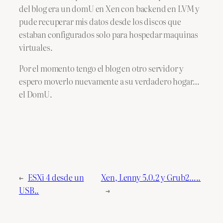
del blog era un domU en Xen con backend en LVM y
pude recuperar mis datos desde los discos que
estaban configurados solo para hospedar maquinas
virtuales.
Por el momento tengo el blog en otro servidor y
espero moverlo nuevamente a su verdadero hogar…
el DomU.
←
ESXi 4 desde un
Xen, Lenny 5.0.2 y Grub2…..
USB..
→