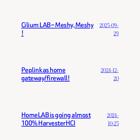
Cilium LAB – Meshy, Meshy
2025-09-
!
29
Peplink as home
2024-12-
gateway/firewall!
20
HomeLAB is going almost
2024-
100% HarvesterHCI
10-25