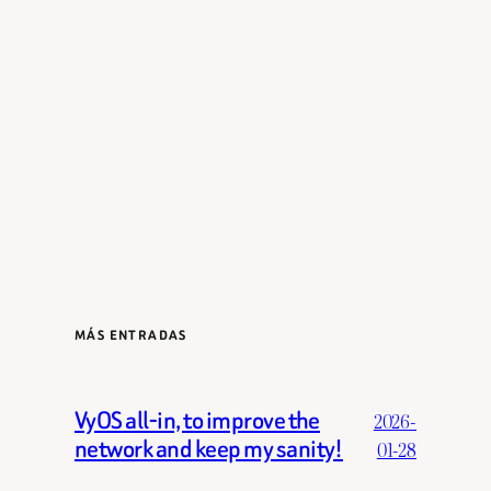
MÁS ENTRADAS
VyOS all-in, to improve the
2026-
network and keep my sanity!
01-28