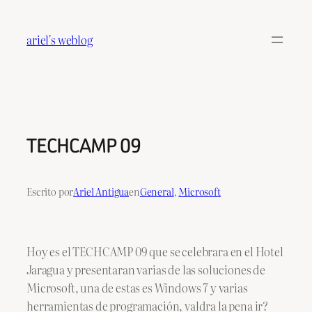
Saltar
al
ariel's weblog
contenido
TECHCAMP 09
Escrito por
Ariel Antigua
en
General
, 
Microsoft
Hoy es el TECHCAMP 09 que se celebrara en el Hotel
Jaragua y presentaran varias de las soluciones de
Microsoft, una de estas es Windows 7 y varias
herramientas de programación, valdra la pena ir?