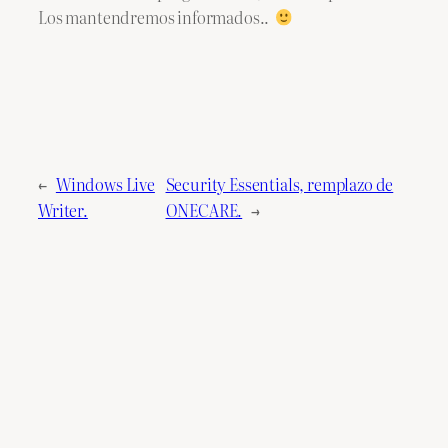
Los mantendremos informados..
←
Windows Live
Security Essentials, remplazo de
Writer.
ONECARE.
→