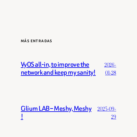
MÁS ENTRADAS
VyOS all-in, to improve the
2026-
network and keep my sanity!
01-28
Cilium LAB – Meshy, Meshy
2025-09-
!
29