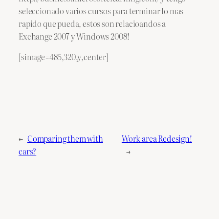
seleccionado varios cursos para terminar lo mas
rapido que pueda, estos son relacioandos a
Exchange 2007 y Windows 2008!
[simage=485,320,y,center]
←
Comparing them with
Work area Redesign!
cars?
→