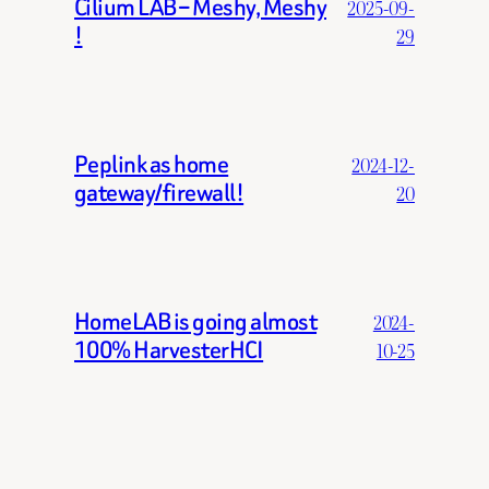
Cilium LAB – Meshy, Meshy
2025-09-
!
29
Peplink as home
2024-12-
gateway/firewall!
20
HomeLAB is going almost
2024-
100% HarvesterHCI
10-25