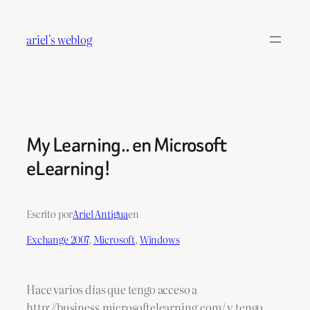
Saltar
al
ariel's weblog
contenido
My Learning.. en Microsoft
eLearning!
Escrito por
Ariel Antigua
en
Exchange 2007
, 
Microsoft
, 
Windows
Hace varios días que tengo acceso a
http://business.microsoftelearning.com/ y tengo