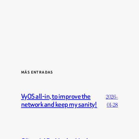
MÁS ENTRADAS
VyOS all-in, to improve the
2026-
network and keep my sanity!
01-28