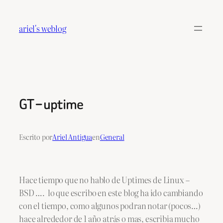
Saltar
al
ariel's weblog
contenido
GT – uptime
Escrito por
Ariel Antigua
en
General
Hace tiempo que no hablo de Uptimes de Linux –
BSD …. lo que escribo en este blog ha ido cambiando
con el tiempo, como algunos podran notar (pocos…)
hace alrededor de 1 año atrás o mas, escribia mucho