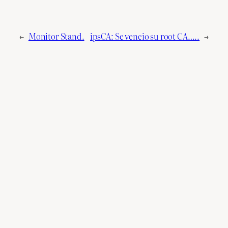
←
Monitor Stand.
ipsCA: Se vencio su root CA…..
→