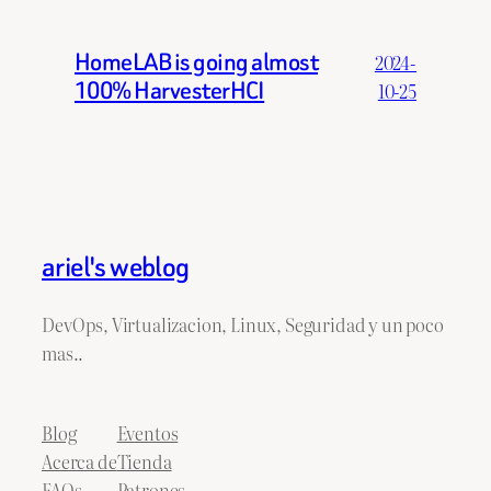
HomeLAB is going almost
2024-
100% HarvesterHCI
10-25
ariel's weblog
DevOps, Virtualizacion, Linux, Seguridad y un poco
mas..
Blog
Eventos
Acerca de
Tienda
FAQs
Patrones