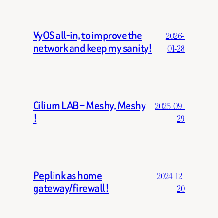
VyOS all-in, to improve the
2026-
network and keep my sanity!
01-28
Cilium LAB – Meshy, Meshy
2025-09-
!
29
Peplink as home
2024-12-
gateway/firewall!
20