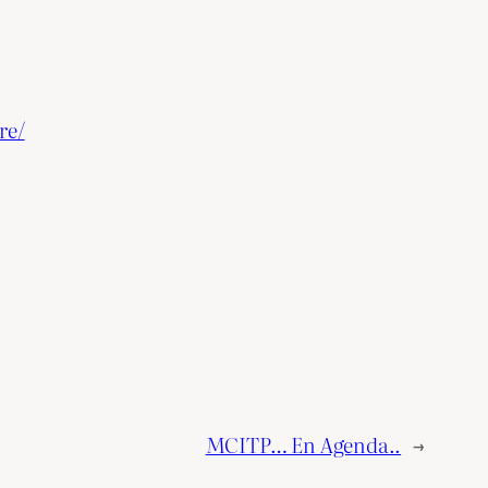
re/
MCITP… En Agenda..
→