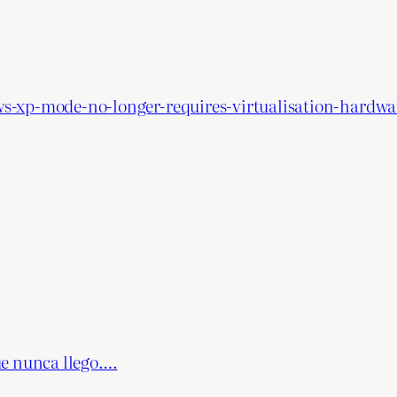
s-xp-mode-no-longer-requires-virtualisation-hardwa
ue nunca llego….