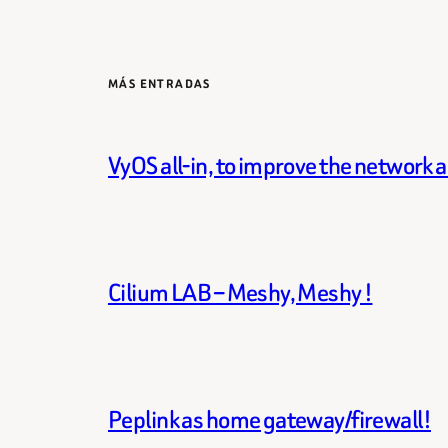
MÁS ENTRADAS
VyOS all-in, to improve the network 
Cilium LAB – Meshy, Meshy !
Peplink as home gateway/firewall!