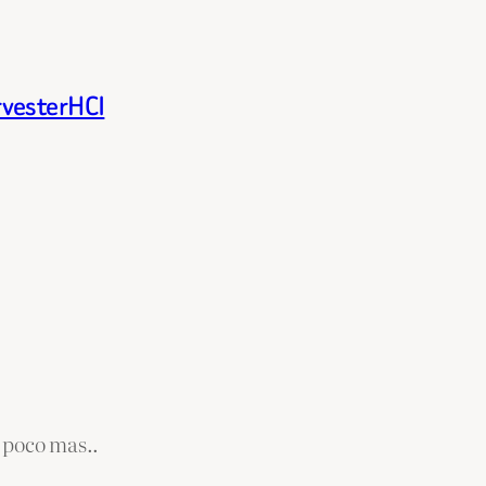
rvesterHCI
 poco mas..