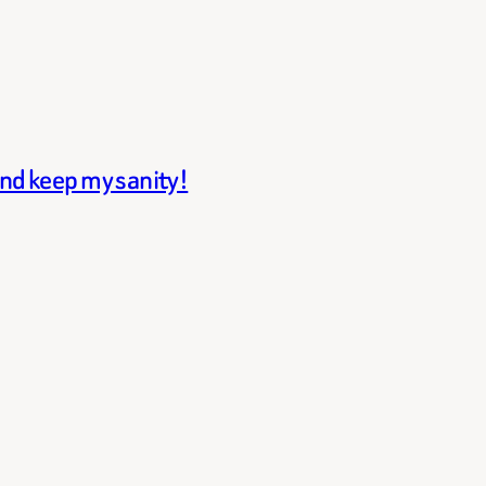
and keep my sanity!