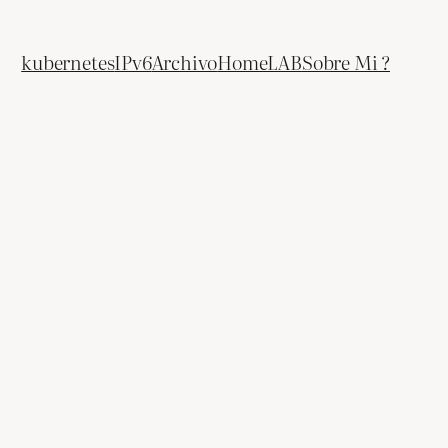
kubernetes
IPv6
Archivo
HomeLAB
Sobre Mi ?