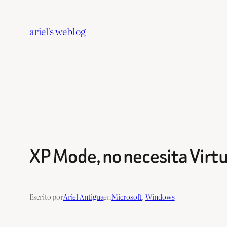
Saltar
al
ariel's weblog
contenido
XP Mode, no necesita Virt
Escrito por
Ariel Antigua
en
Microsoft
, 
Windows