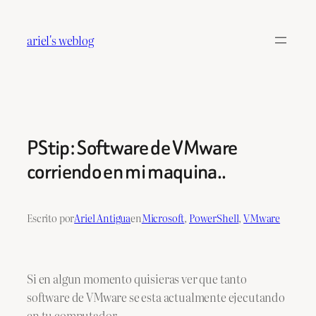
Saltar
al
ariel's weblog
contenido
PStip: Software de VMware
corriendo en mi maquina..
Escrito por
Ariel Antigua
en
Microsoft
, 
PowerShell
, 
VMware
Si en algun momento quisieras ver que tanto
software de VMware se esta actualmente ejecutando
en tu computador…..