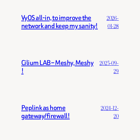
VyOS all-in, to improve the
2026-
network and keep my sanity!
01-28
Cilium LAB – Meshy, Meshy
2025-09-
!
29
Peplink as home
2024-12-
gateway/firewall!
20