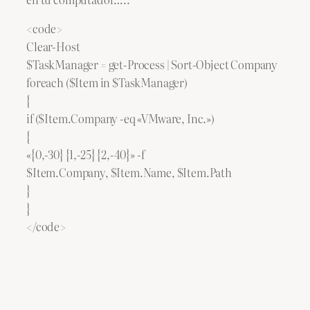
<code>
Clear-Host
$TaskManager = get-Process | Sort-Object Company
foreach ($Item in $TaskManager)
{
if ($Item.Company -eq «VMware, Inc.»)
{
«{0,-30} {1,-25} {2,-40}» -f
$Item.Company, $Item.Name, $Item.Path
}
}
</code>