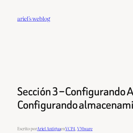
Saltar
al
ariel's weblog
contenido
Sección 3 – Configurando 
Configurando almacenami
Escrito por
Ariel Antigua
en
VCP4
, 
VMware