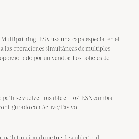
 Multipathing, ESX usa una capa especial en el
 las operaciones simultáneas de multiples
oporcionado por un vendor. Los policies de
te path se vuelve inusable el host ESX cambia
 configurado con Activo/Pasivo.
r path funcional que fue descubierto al