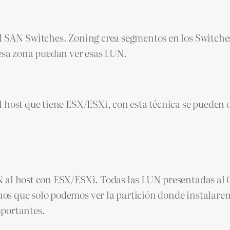
 SAN Switches. Zoning crea segmentos en los Switches d
 esa zona puedan ver esas LUN.
l host que tiene ESX/ESXi, con esta técnica se pueden
N al host con ESX/ESXi. Todas las LUN presentadas al
 que solo podemos ver la partición donde instalaremos
mportantes.