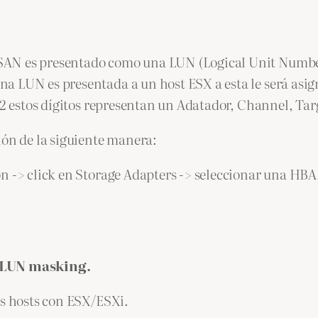
SAN es presentado como una LUN (Logical Unit Numbe
 LUN es presentada a un host ESX a esta le será asign
0:2 estos dígitos representan un Adatador, Channel, Ta
ión de la siguiente manera:
n -> click en Storage Adapters -> seleccionar una HBA
y LUN masking.
os hosts con ESX/ESXi.