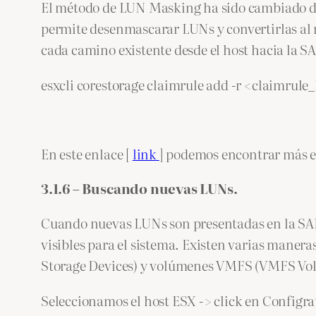
El método de LUN Masking ha sido cambiado des
permite desenmascarar LUNs y convertirlas al 
cada camino existente desde el host hacia la S
esxcli corestorage claimrule add -r <claimru
En este enlace [
link
] podemos encontrar más 
3.1.6 – Buscando nuevas LUNs.
Cuando nuevas LUNs son presentadas en la SAN 
visibles para el sistema. Existen varias mane
Storage Devices) y volúmenes VMFS (VMFS Volum
Seleccionamos el host ESX -> click en Configra