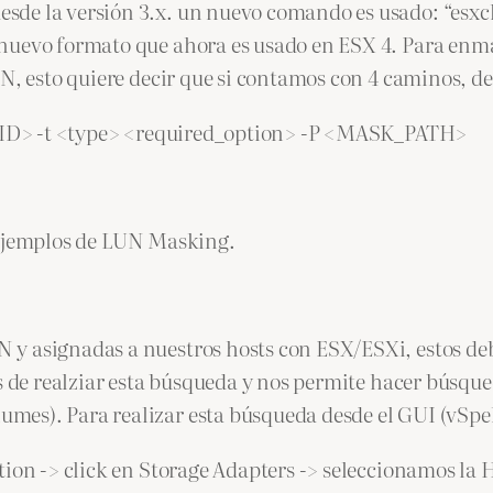
de la versión 3.x. un nuevo comando es usado: “esxcl
nuevo formato que ahora es usado en ESX 4. Para enma
AN, esto quiere decir que si contamos con 4 caminos, d
le_ID> -t <type> <required_option> -P <MASK_PATH>
ejemplos de LUN Masking.
y asignadas a nuestros hosts con ESX/ESXi, estos de
ras de realziar esta búsqueda y nos permite hacer bús
es). Para realizar esta búsqueda desde el GUI (vSpeh
tion -> click en Storage Adapters -> seleccionamos la 