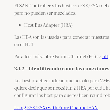
El SAN Controller y los host con ESX/ESXi deb
pero no pueden ser mezclados.
Host Bus Adapter (HBA)
Las HBA son las usadas para conectar nuestro
en el HCL.
Para leer más sobre Fabric Channel (FC) ->
htt
3.1.2 – Identificando como las conexiones
Los best practice indican que no solo para VM
quiere decir que se necesitan 2 HBA por cada h
configurar los host para que realicen round ro
Using ESX/ESXi with Fibre Channel SAN