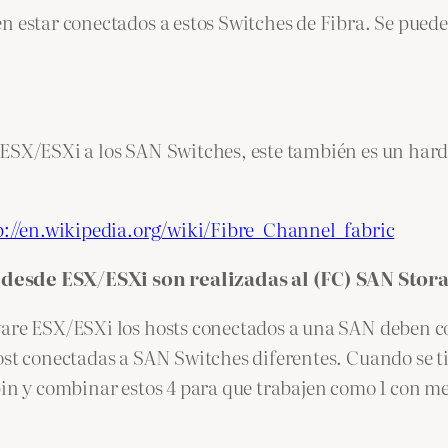
en estar conectados a estos Switches de Fibra. Se pue
s ESX/ESXi a los SAN Switches, este también es un ha
p://en.wikipedia.org/wiki/Fibre_Channel_fabric
 desde ESX/ESXi son realizadas al (FC) SAN Stor
ware ESX/ESXi los hosts conectados a una SAN deben c
ost conectadas a SAN Switches diferentes. Cuando se t
bin y combinar estos 4 para que trabajen como 1 con 