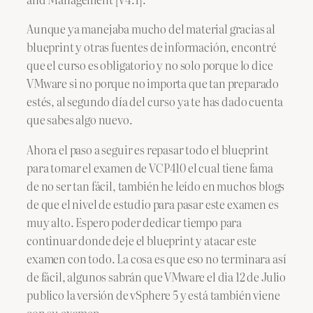
Aunque ya manejaba mucho del material gracias al
blueprint y otras fuentes de información, encontré
que el curso es obligatorio y no solo porque lo dice
VMware si no porque no importa que tan preparado
estés, al segundo día del curso ya te has dado cuenta
que sabes algo nuevo.
Ahora el paso a seguir es repasar todo el blueprint
para tomar el examen de VCP410 el cual tiene fama
de no ser tan fácil, también he leído en muchos blogs
de que el nivel de estudio para pasar este examen es
muy alto. Espero poder dedicar tiempo para
continuar donde deje el blueprint y atacar este
examen con todo. La cosa es que eso no terminara así
de fácil, algunos sabrán que VMware el dia 12 de Julio
publico la versión de vSphere 5 y está también viene
con su examen.