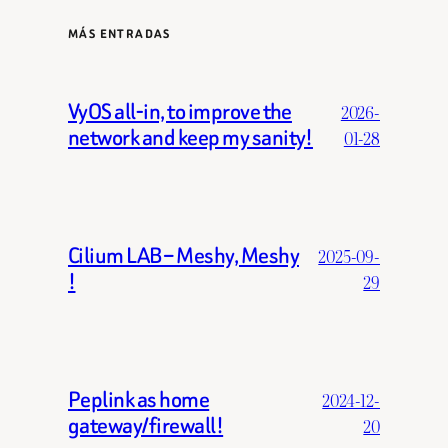
MÁS ENTRADAS
VyOS all-in, to improve the
2026-
network and keep my sanity!
01-28
Cilium LAB – Meshy, Meshy
2025-09-
!
29
Peplink as home
2024-12-
gateway/firewall!
20