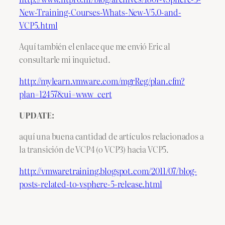
New-Training-Courses-Whats-New-V5.0-and-
VCP5.html
Aquí también el enlace que me envió Eric al
consultarle mi inquietud.
http://mylearn.vmware.com/mgrReg/plan.cfm?
plan=12457&ui=www_cert
UPDATE:
aquí una buena cantidad de artículos relacionados a
la transición de VCP4 (o VCP3) hacia VCP5.
http://vmwaretraining.blogspot.com/2011/07/blog-
posts-related-to-vsphere-5-release.html