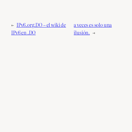
←
IPv6.org.DO – el wiki de
a veces es solo una
IPv6 en .DO
ilusión.
→