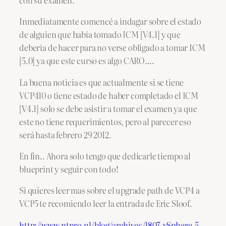
Inmediatamente comencé a indagar sobre el estado
de alguien que había tomado ICM [V4.1] y que
debería de hacer para no verse obligado a tomar ICM
[5.0] ya que este curso es algo CARO….
La buena noticia es que actualmente si se tiene
VCP410 o tiene estado de haber completado el ICM
[V4.1] solo se debe asistir a tomar el examen ya que
este no tiene requerimientos, pero al parecer eso
será hasta febrero 29 2012.
En fin.. Ahora solo tengo que dedicarle tiempo al
blueprint y seguir con todo!
Si quieres leer mas sobre el upgrade path de VCP4 a
VCP5 te recomiendo leer la entrada de Eric Sloof.
http://www.ntpro.nl/blog/archives/1807-vSphere-5-