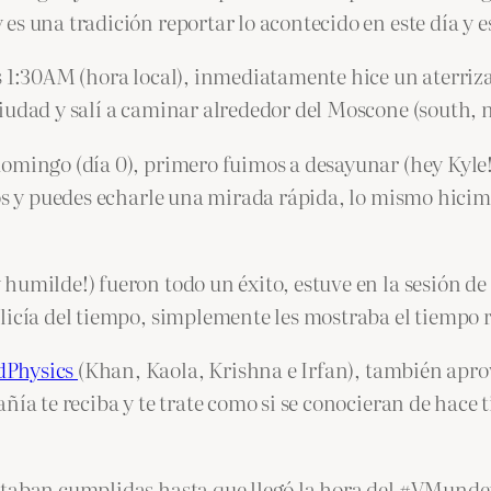
es una tradición reportar lo acontecido en este día y
s 1:30AM (hora local), inmediatamente hice un aterriz
iudad y salí a caminar alrededor del Moscone (south, 
omingo (día 0), primero fuimos a desayunar (hey Kyle!
tos y puedes echarle una mirada rápida, lo mismo hicim
 humilde!) fueron todo un éxito, estuve en la sesión 
licía del tiempo, simplemente les mostraba el tiempo 
dPhysics
(Khan, Kaola, Krishna e Irfan), también apro
ñía te reciba y te trate como si se conocieran de hace
staban cumplidas hasta que llegó la hora del #VMunde