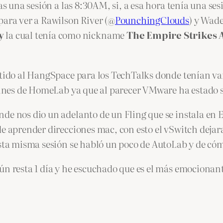
s una sesión a las 8:30AM, si, a esa hora tenía una sesi
para ver a Rawilson River (@
PounchingClouds
) y Wad
y
la cual tenía como nickname
The Empire Strikes 
stido al HangSpace para los TechTalks donde tenían var
 fines de HomeLab ya que al parecer VMware ha estado 
nde nos dio un adelanto de un Fling que se instala en
de aprender direcciones mac, con esto el vSwitch dejar
esta misma sesión se habló un poco de AutoLab y de c
ún resta 1 día y he escuchado que es el más emocionan