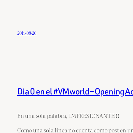
2014-08-26
Dia 0 en el #VMworld – Opening 
En una sola palabra, IMPRESIONANTE!!!
Como una sola línea no cuenta como post en un 