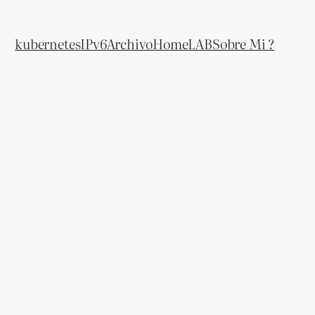
kubernetes
IPv6
Archivo
HomeLAB
Sobre Mi ?