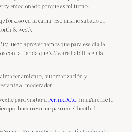
 estoy emocionado porque es mi turno.
aje forzoso en la cama. Ese mismo sábado en
north & west).
!) y luego aprovechamos que para ese día la
os con la tienda que VMware habilita en la
de almacenamiento, automatización y
restante al moderador!,
veche para visitar a
PernixData
. Imagínense lo
 tiempo, bueno eso me paso en el booth de
rground. En el ambiente se sentía lo cómodo