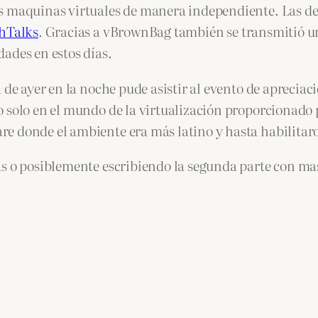
as maquinas virtuales de manera independiente. Las d
hTalks
. Gracias a vBrownBag también se transmitió u
ades en estos días.
 de ayer en la noche pude asistir al evento de aprecia
o solo en el mundo de la virtualización proporcionado
e donde el ambiente era más latino y hasta habilitaro
as o posiblemente escribiendo la segunda parte con m