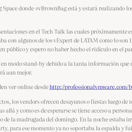
g Space donde #vBrownBag está y estará realizando los
sentaciones en el Tech Talk las cuales próximamente es
ba con algunos de los vExpert de LATAM como lo son L
 público y espero no haber hecho el ridículo en el pa
o en modo stand-by debido a la tanta información que 
erá aun mejor.
den ver online desde
http://professionalvmware.com/
os, los vendors ofrecen desayunos o fiestas luego de te
s allá y como es de esperarse se tiene acceso a person
de la madrugada del domingo. En la noche estaba invi
rty, para ese momento ya no soportaba la espalda y f