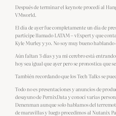
Después de terminar el keynote procedí al Han
VMworld.
El día de ayer fue completamente un día de pre
participe llamado LATAM – vExpert y que conta
Kyle Murley y yo. No soy muy bueno hablando en
Aún faltan 3 días y ya mi cerebro está entrand
hoy sea igual que ayer pero se pronostica que s
También recordando que los Tech Talks se pue
Todo no es presentaciones y anuncios de product
desayuno de PernixData y conocí varias persona
Denenman aunque solo hablamos del terremoto 
de maravillas y luego procedimos al Nutanix Pa