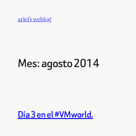
Saltar
al
ariel's weblog
contenido
Mes:
agosto 2014
Día 3 en el #VMworld.