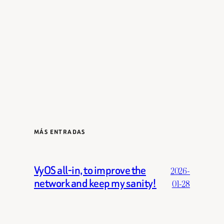
MÁS ENTRADAS
VyOS all-in, to improve the
2026-
network and keep my sanity!
01-28