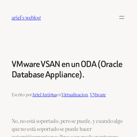
Saltar
al
ariel's weblog
contenido
VMware VSAN en un ODA (Oracle
Database Appliance).
Escrito por
Ariel Antigua
en
Virtualizacion
, 
VMware
No, no está soportado, pero se puede. y cuando algo
que no está soportado se puede hacer
automáticamente nos lleva a un modo aventurero,