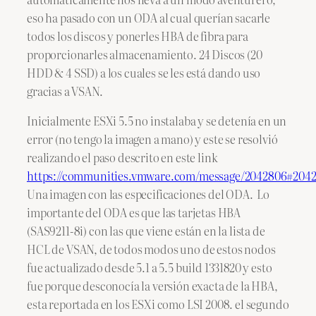
eso ha pasado con un ODA al cual querían sacarle
todos los discos y ponerles HBA de fibra para
proporcionarles almacenamiento. 24 Discos (20
HDD & 4 SSD) a los cuales se les está dando uso
gracias a VSAN.
Inicialmente ESXi 5.5 no instalaba y se detenía en un
error (no tengo la imagen a mano) y este se resolvió
realizando el paso descrito en este link
https://communities.vmware.com/message/2042806#204
Una imagen con las especificaciones del ODA.
Lo
importante del ODA es que las tarjetas HBA
(SAS9211-8i) con las que viene están en la lista de
HCL de VSAN, de todos modos uno de estos nodos
fue actualizado desde 5.1 a 5.5 build 1331820 y esto
fue porque desconocía la versión exacta de la HBA,
esta reportada en los ESXi como LSI 2008. el segundo