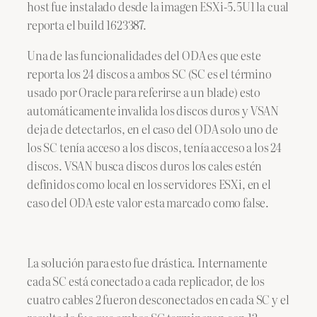
host fue instalado desde la imagen ESXi-5.5U1 la cual
reporta el build 1623387.
Una de las funcionalidades del ODA es que este
reporta los 24 discos a ambos SC (SC es el término
usado por Oracle para referirse a un blade) esto
automáticamente invalida los discos duros y VSAN
deja de detectarlos, en el caso del ODA solo uno de
los SC tenía acceso a los discos, tenía acceso a los 24
discos. VSAN busca discos duros los cales estén
definidos como local en los servidores ESXi, en el
caso del ODA este valor esta marcado como false.
La solución para esto fue drástica. Internamente
cada SC está conectado a cada replicador, de los
cuatro cables 2 fueron desconectados en cada SC y el