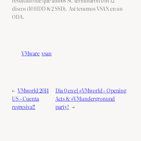
resultado fue que ambos SC terminaron con 12
discos (10 HDD & 2 SSD).
Así tenemos VSAN en un
ODA.
VMware
vsan
←
VMworld 2014
Dia 0 en el #VMworld – Opening
US – Cuenta
Acts & #VMundergronund
regresiva!!
party!
→