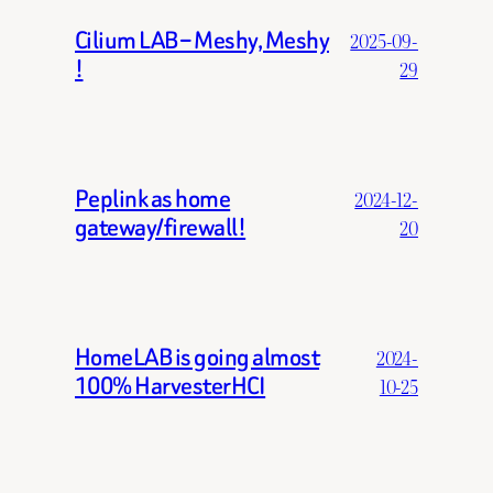
Cilium LAB – Meshy, Meshy
2025-09-
!
29
Peplink as home
2024-12-
gateway/firewall!
20
HomeLAB is going almost
2024-
100% HarvesterHCI
10-25