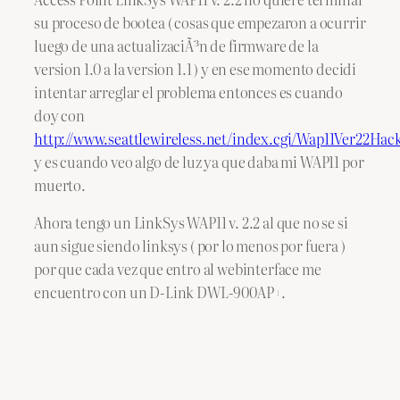
su proceso de bootea ( cosas que empezaron a ocurrir
luego de una actualizaciÃ³n de firmware de la
version 1.0 a la version 1.1 ) y en ese momento decidi
intentar arreglar el problema entonces es cuando
doy con
http://www.seattlewireless.net/index.cgi/Wap11Ver22Hac
y es cuando veo algo de luz ya que daba mi WAP11 por
muerto.
Ahora tengo un LinkSys WAP11 v. 2.2 al que no se si
aun sigue siendo linksys ( por lo menos por fuera )
por que cada vez que entro al webinterface me
encuentro con un D-Link DWL-900AP+.