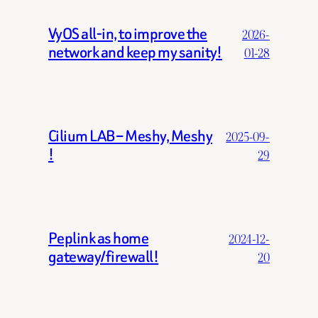
VyOS all-in, to improve the
2026-
network and keep my sanity!
01-28
Cilium LAB – Meshy, Meshy
2025-09-
!
29
Peplink as home
2024-12-
gateway/firewall!
20