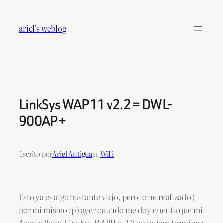
Saltar
al
ariel's weblog
contenido
LinkSys WAP11 v2.2 = DWL-
900AP+
Escrito por
Ariel Antigua
en
WiFi
Esto ya es algo bastante viejo, pero lo he realizado (
por mi mismo :p ) ayer cuando me doy cuenta que mi
Access Point LinkSys WAP11 v. 2.2 no quiere terminar