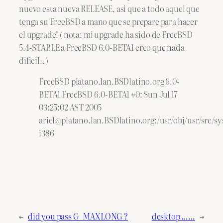
nuevo esta nueva RELEASE, asi que a todo aquel que
tenga su FreeBSD a mano que se prepare para hacer
el upgrade! ( nota: mi upgrade ha sido de FreeBSD
5.4-STABLE a FreeBSD 6.0-BETA1 creo que nada
dificil.. )
FreeBSD platano.lan.BSDlatino.org 6.0-
BETA1 FreeBSD 6.0-BETA1 #0: Sun Jul 17
03:25:02 AST 2005
ariel@platano.lan.BSDlatino.org:/usr/obj/usr/src/
i386
←
did you pass G_MAXLONG ?
desktop ……
→