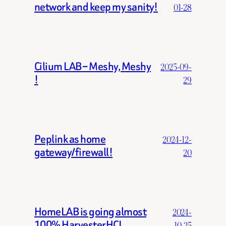
network and keep my sanity!
01-28
Cilium LAB – Meshy, Meshy
2025-09-
!
29
Peplink as home
2024-12-
gateway/firewall!
20
HomeLAB is going almost
2024-
100% HarvesterHCI
10-25