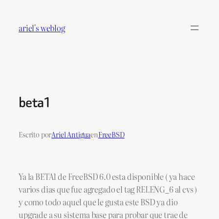
Saltar
al
ariel's weblog
contenido
beta1
Escrito por
Ariel Antigua
en
FreeBSD
Ya la BETA1 de FreeBSD 6.0 esta disponible ( ya hace
varios dias que fue agregado el tag RELENG_6 al cvs )
y como todo aquel que le gusta este BSD ya dio
upgrade a su sistema base para probar que trae de